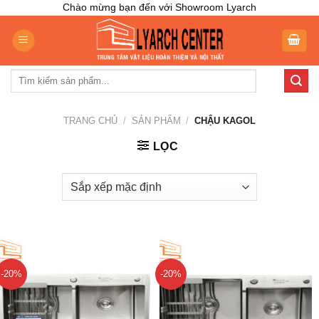
Skip
Chào mừng bạn đến với Showroom Lyarch
to
content
Tìm
kiếm:
TRANG CHỦ
/
SẢN PHẨM
/
CHẬU KAGOL
LỌC
-20%
-20%