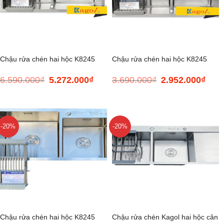
Chậu rửa chén hai hộc K8245
Chậu rửa chén hai hộc K8245
6.590.000
₫
5.272.000
₫
3.690.000
₫
2.952.000
₫
Giá
Giá
Giá
Giá
cân 304
lệch 201
gốc
hiện
gốc
hiện
là:
tại
là:
tại
6.590.000₫.
là:
3.690.000₫.
là:
5.272.000₫.
2.952
-20%
-20%
Chậu rửa chén hai hộc K8245
Chậu rửa chén Kagol hai hộc cân