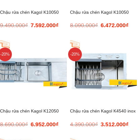
Chậu rửa chén Kagol K10050
Chậu rửa chén Kagol K10050
9.490.000
₫
7.592.000
₫
8.090.000
₫
6.472.000
₫
Giá
Giá
Giá
Giá
bàn trái 304
Inox 304
gốc
hiện
gốc
hiện
là:
tại
là:
tại
9.490.000₫.
là:
8.090.000₫.
là:
7.592.000₫.
6.472
-20%
-20%
Chậu rửa chén Kagol K12050
Chậu rửa chén Kagol K4540 inox
8.690.000
₫
6.952.000
₫
4.390.000
₫
3.512.000
₫
Giá
Giá
Giá
Giá
Inox 304
304
gốc
hiện
gốc
hiện
là:
tại
là:
tại