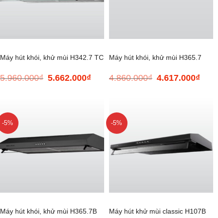
Máy hút khói, khử mùi H342.7 TC
Máy hút khói, khử mùi H365.7
5.960.000
₫
5.662.000
₫
4.860.000
₫
4.617.000
₫
Giá
Giá
Giá
Giá
gốc
hiện
gốc
hiện
là:
tại
là:
tại
5.960.000₫.
là:
4.860.000₫.
là:
5.662.000₫.
4.617
-5%
-5%
Máy hút khói, khử mùi H365.7B
Máy hút khử mùi classic H107B