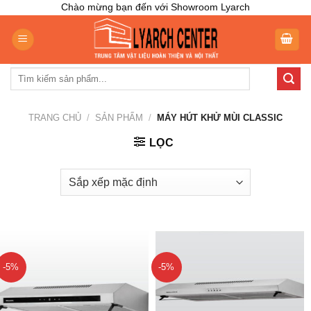
Skip
Chào mừng bạn đến với Showroom Lyarch
to
content
Tìm
kiếm:
TRANG CHỦ
/
SẢN PHẨM
/
MÁY HÚT KHỬ MÙI CLASSIC
LỌC
-5%
-5%