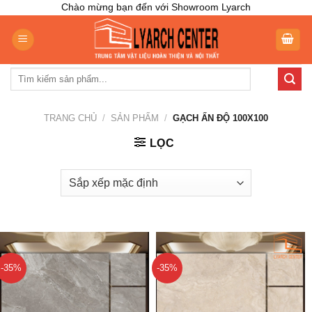
Skip
Chào mừng bạn đến với Showroom Lyarch
to
content
Tìm
kiếm:
TRANG CHỦ
/
SẢN PHẨM
/
GẠCH ẤN ĐỘ 100X100
LỌC
-35%
-35%