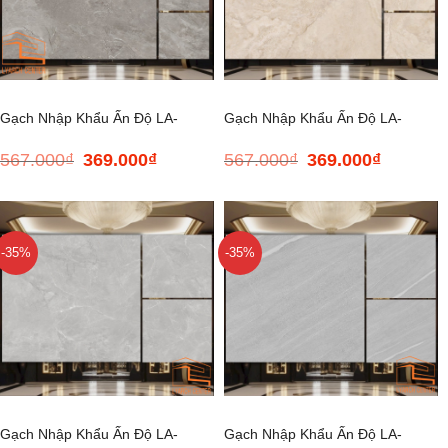
Gạch Nhập Khẩu Ấn Độ LA-
Gạch Nhập Khẩu Ấn Độ LA-
567.000
₫
369.000
₫
567.000
₫
369.000
₫
Giá
Giá
Giá
Giá
GLOSS002-100*100
GLOSS003-100*100
gốc
hiện
gốc
hiện
là:
tại
là:
tại
567.000₫.
là:
567.000₫.
là:
369.000₫.
369.000₫.
-35%
-35%
Gạch Nhập Khẩu Ấn Độ LA-
Gạch Nhập Khẩu Ấn Độ LA-