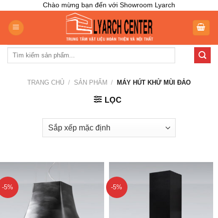
Skip
Chào mừng bạn đến với Showroom Lyarch
to
content
Tìm
kiếm:
TRANG CHỦ
/
SẢN PHẨM
/
MÁY HÚT KHỬ MÙI ĐẢO
LỌC
-5%
-5%