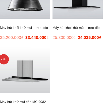
Máy hút khói khử mùi – treo độc
Máy hút khói khử mùi – treo độc
35.200.000
₫
33.440.000
₫
25.300.000
₫
24.035.000
₫
Giá
Giá
Giá
Gi
lập ADEL P-3810
lập SLIM K-4250
gốc
hiện
gốc
hi
là:
tại
là:
tại
35.200.000₫.
là:
25.300.000₫.
là:
33.440.000₫.
24
-5%
Máy hút khử mùi đảo MC 9082