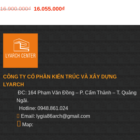
16.900.000
₫
16.055.000
₫
Giá
Giá
ISLAND
gốc
hiện
là:
tại
16.900.000₫.
là:
16.055.000₫.
CÔNG TY CỔ PHẦN KIẾN TRÚC VÀ XÂY DỰNG
LYARCH
ĐC: 164 Phạm Văn Đồng – P. Cẩm Thành – T. Quảng
Ngãi.
Hotline: 0948.861.024
Email: lygia86arch@gmail.com
Map: