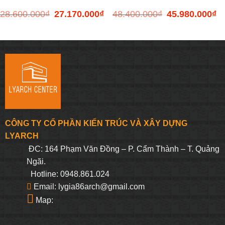
28.600.000
₫
27.170.000
₫
48.400.000
₫
45.980.000
₫
Giá
Giá
Giá
Gi
gốc
hiện
gốc
hi
là:
tại
là:
tại
28.600.000₫.
là:
48.400.000₫.
là:
27.170.000₫.
45
CÔNG TY CỔ PHẦN KIẾN TRÚC VÀ XÂY DỰNG
LYARCH
ĐC: 164 Phạm Văn Đồng – P. Cẩm Thành – T. Quảng
Ngãi.
Hotline: 0948.861.024
Email: lygia86arch@gmail.com
Map: