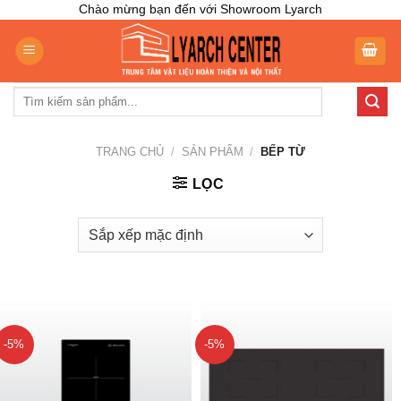
Skip
Chào mừng bạn đến với Showroom Lyarch
to
content
Tìm
kiếm:
TRANG CHỦ
/
SẢN PHẨM
/
BẾP TỪ
LỌC
-5%
-5%