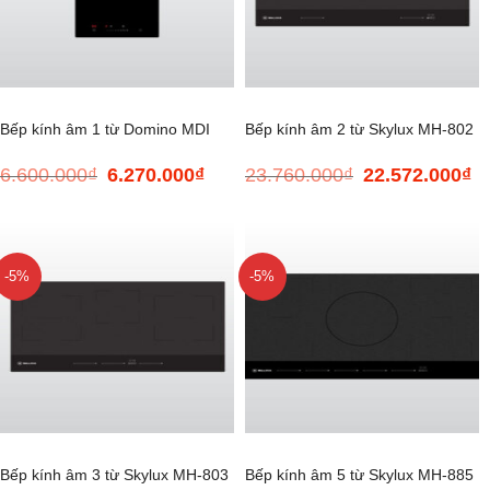
Bếp kính âm 1 từ Domino MDI
Bếp kính âm 2 từ Skylux MH-802
6.600.000
₫
6.270.000
₫
23.760.000
₫
22.572.000
₫
Giá
Giá
Giá
Gi
301
gốc
hiện
gốc
hi
là:
tại
là:
tại
6.600.000₫.
là:
23.760.000₫.
là:
6.270.000₫.
22
-5%
-5%
Bếp kính âm 3 từ Skylux MH-803
Bếp kính âm 5 từ Skylux MH-885