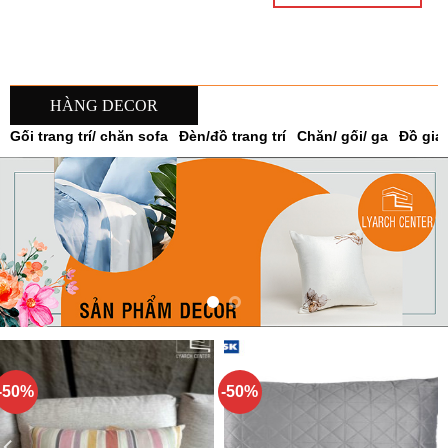
.000₫.
3.402.000₫.
13
HÀNG DECOR
Gối trang trí/ chăn sofa
Đèn/đồ trang trí
Chăn/ gối/ ga
Đồ gia
-50%
-50%