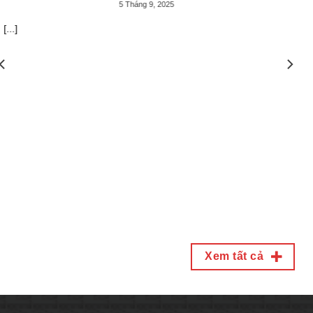
5 Tháng 9, 2025
Nhắc đến thương hiệu th
Việt đã cảm thấy yên 
Đặc biệt với mức giá p
ngoại nhập nên thiết bị 
Xem tất cả