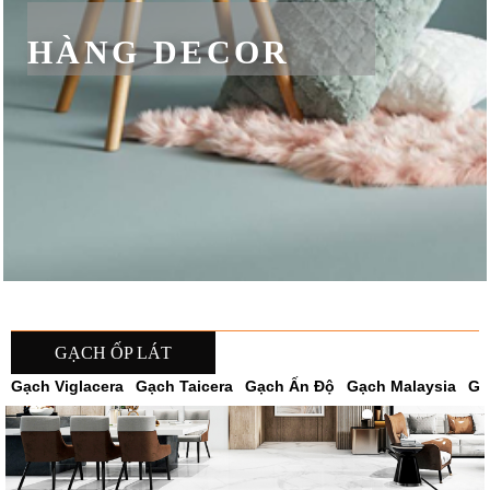
HÀNG DECOR
GẠCH ỐP LÁT
Gạch Viglacera
Gạch Taicera
Gạch Ấn Độ
Gạch Malaysia
Gạ