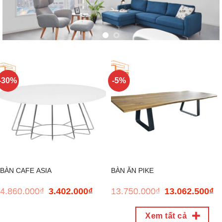
-30%
-5%
BÀN CAFE ASIA
BÀN ĂN PIKE
4.860.000
₫
3.402.000
₫
13.750.000
₫
13.062.500
₫
Giá
Giá
Giá
Gi
gốc
hiện
gốc
hi
là:
tại
là:
tại
Xem tất cả
4.860.000₫.
là:
13.750.000₫.
là: