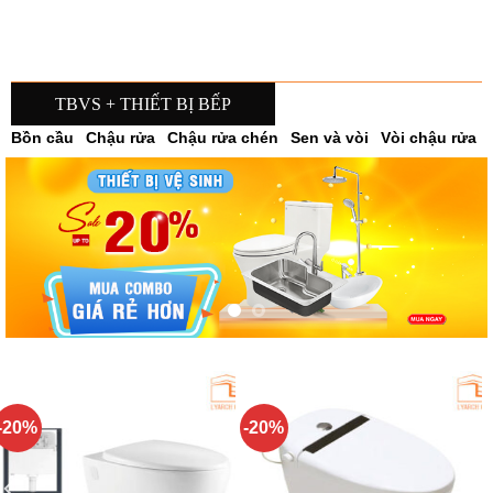
195.000₫.
165.000₫.
TBVS + THIẾT BỊ BẾP
Bồn cầu
Chậu rửa
Chậu rửa chén
Sen và vòi
Vòi chậu rửa
-20%
-20%