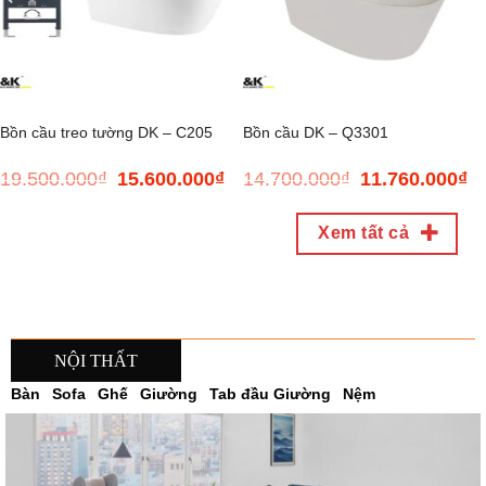
Bồn cầu treo tường DK – C205
Bồn cầu DK – Q3301
19.500.000
₫
15.600.000
₫
14.700.000
₫
11.760.000
₫
Giá
Giá
Giá
Gi
gốc
hiện
gốc
hi
là:
tại
là:
tại
Xem tất cả
19.500.000₫.
là:
14.700.000₫.
là:
.808₫.
15.600.000₫.
11
NỘI THẤT
Bàn
Sofa
Ghế
Giường
Tab đầu Giường
Nệm