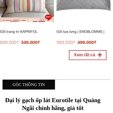
Gối trang trí KAPRIFOL
Gối tựa lưng | ENGBLOMME |
699.000
₫
349.000
₫
999.000
₫
499.000
₫
Giá
Giá
Giá
Giá
cotton/polyester họa tiết kẻ sọc
polyester | xám | R60xD90cm
gốc
hiện
gốc
hiện
là:
tại
là:
tại
Xem tất cả
699.000₫.
là:
999.000₫.
là:
D60xR40cm
349.000₫.
499.000₫.
GÓC THÔNG TIN
 ốp lát Eurotile tại Quảng
Đại lý thiết b
 chính hãng, giá tốt