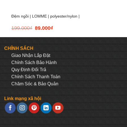
Đệm ngồi | LOMME | polyester/nylon |
199.000
₫
89.000
₫
Giá
Giá
30cm
nhiều màu | Ø35xC2cm
gốc
hiện
là:
tại
199.000₫.
là:
CHÍNH SÁCH
89.000₫.
Giao Nhận Lắp Đặt
Chính Sách Bảo Hành
Quy Định Đối Trả
Chính Sách Thanh Toán
Chăm Sóc & Bảo Quản
Link mạng xã hội