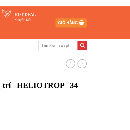
HOT DEAL
Khuyến Mãi
GIỎ HÀNG
Tìm
kiếm:
g trí | HELIOTROP | 34