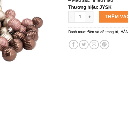
– Màu sắc: nhiều màu
44.000
Thương hiệu: JYSK
Bộ hạt châu trang trí | HELIOT
THÊM VÀ
Danh mục:
Đèn và đồ trang trí
,
HÀ