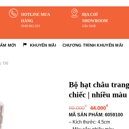
HOTLINE MUA
ĐỊA CHỈ
HÀNG
SHOWROOM
0948.861.024
Gần Nhất
HẨM MỚI
KHUYẾN MÃI
CHƯƠNG TRÌNH KHUYẾN MÃI
 TRÍ
Bộ hạt châu tran
chiếc | nhiều màu
Giá
Giá
₫
₫
99.000
44.000
gốc
hiện
MÃ SẢN PHẨM: 6059100
là:
tại
– Kích thước: 4.5cm
99.000₫.
là: