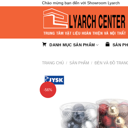
Skip
Chào mừng bạn đến với Showroom Lyarch
to
content
DANH MỤC SẢN PHẨM
SẢN P
TRANG CHỦ
/
SẢN PHẨM
/
ĐÈN VÀ ĐỒ TRANG
-56%