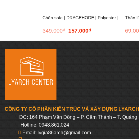
Chăn sofa | DRAGEHODE | Polyester |
Thần l
349.000
₫
157.000
₫
69.0
Giá
Giá
Xám Nhạt | D200xR140cm
polyest
gốc
hiện
là:
tại
349.000₫.
là:
Ø7xH1
157.000₫.
CÔNG TY CỔ PHẦN KIẾN TRÚC VÀ XÂY DỰNG LYARC
ĐC: 164 Phạm Văn Đồng – P. Cẩm Thành – T. Quảng 
Hotline: 0948.861.024
Email: lygia86arch@gmail.com