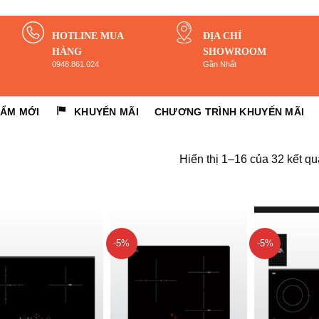
HOTLINE MUA
ĐỊA CHỈ
HÀNG
SHOWROOM
0948.861.024
Gần Nhất
HẨM MỚI
KHUYẾN MÃI
CHƯƠNG TRÌNH KHUYẾN MÃI
Hiển thị 1–16 của 32 kết qu
P
-5%
-5%