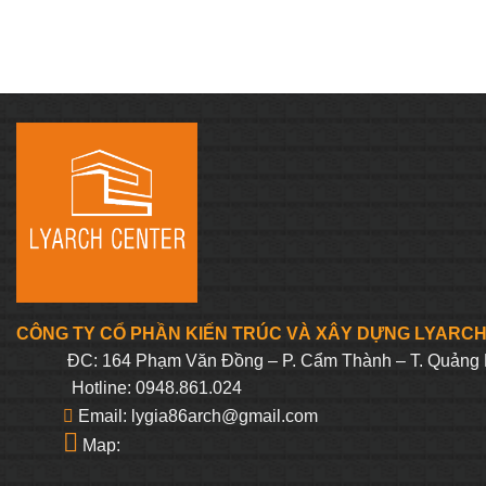
gốc
là:
484.00
CÔNG TY CỔ PHẦN KIẾN TRÚC VÀ XÂY DỰNG LYARC
ĐC: 164 Phạm Văn Đồng – P. Cẩm Thành – T. Quảng 
Hotline: 0948.861.024
Email: lygia86arch@gmail.com
Map: