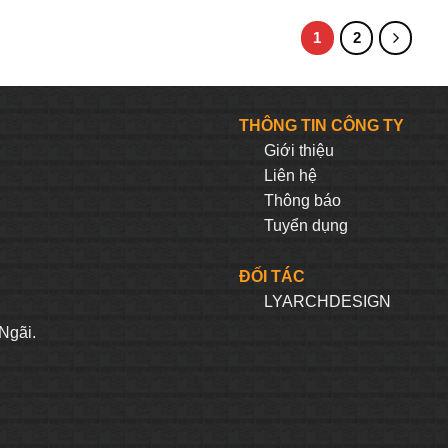
hiện
gốc
hiện
gốc
tại
là:
tại
là:
1
2
0.000₫.
là:
35.200.000₫.
là:
25.300.000₫.
459.800.000₫.
33.440.000₫.
THÔNG TIN CÔNG TY
Giới thiệu
Liên hệ
Thông báo
Tuyển dụng
ĐỐI TÁC
LYARCHDESIGN
H
Ngãi.