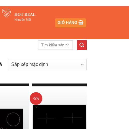
HOT DEAL
Khuyến Mãi
GIỎ HÀNG
Tìm
kiếm:
ả
-5%