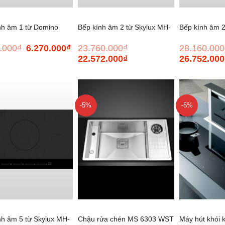
nh âm 1 từ Domino
Bếp kính âm 2 từ Skylux MH-
Bếp kính âm 2
.000
₫
6.270.000
₫
23.760.000
₫
28.160.000
Giá
Giá
01
802
MH-03IR N
gốc
hiện
22.572.000
₫
26.752.000
Giá
Giá
Giá
là:
tại
gốc
hiện
gốc
6.600.000₫.
là:
là:
tại
là:
6.270.000₫.
23.760.000₫.
là:
28.160.000₫.
22.572.000₫.
-5%
-5%
+
+
nh âm 5 từ Skylux MH-
Chậu rửa chén MS 6303 WST
Máy hút khói 