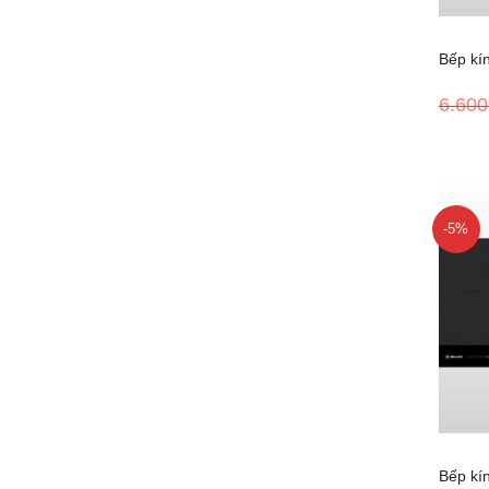
Bếp kí
6.600
MDI 3
-5%
+
Bếp kí