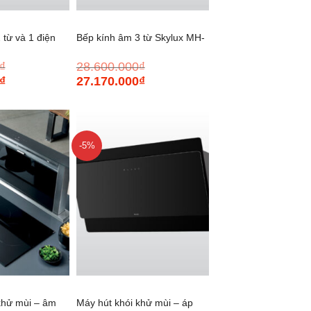
 từ và 1 điện
Bếp kính âm 3 từ Skylux MH-
₫
28.600.000
₫
803
₫
27.170.000
₫
Giá
Giá
Giá
hiện
gốc
hiện
tại
là:
tại
là:
28.600.000₫.
là:
26.752.000₫.
27.170.000₫.
-5%
+
khử mùi – âm
Máy hút khói khử mùi – áp