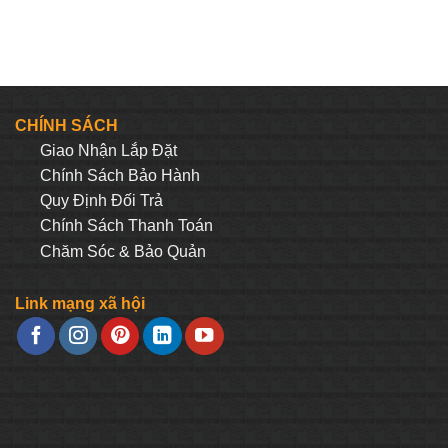
hiện
gốc
hiện
tại
là:
tại
là:
22.000.000₫.
là:
24.035.000₫.
20.900.000₫.
CHÍNH SÁCH
Giao Nhận Lắp Đặt
Chính Sách Bảo Hành
Quy Định Đối Trả
Chính Sách Thanh Toán
Chăm Sóc & Bảo Quản
Link mạng xã hội