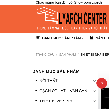
Skip
Chào mừng bạn đến với Showroom Lyarch
to
content
DANH MỤC SẢN PHẨM
SẢN P
TRANG CHỦ
/
SẢN PHẨM
/
THIẾT BỊ NHÀ BẾ
DANH MỤC SẢN PHẨM
NỘI THẤT
-5%
GẠCH ỐP LÁT – VÁN SÀN
THIẾT BỊ VỆ SINH