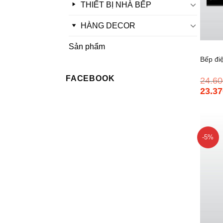
THIẾT BỊ NHÀ BẾP
HÀNG DECOR
+
Sản phẩm
Bếp đi
FACEBOOK
24.60
23.37
Giá
gốc
là:
24.600
-5%
+