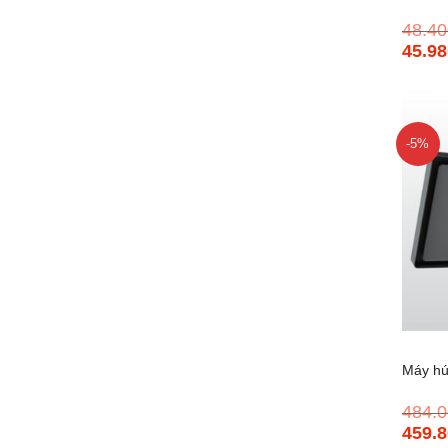
48.40
885
45.98
Giá
gốc
là:
48.400
-5%
+
Máy hú
484.0
tường
459.8
Giá