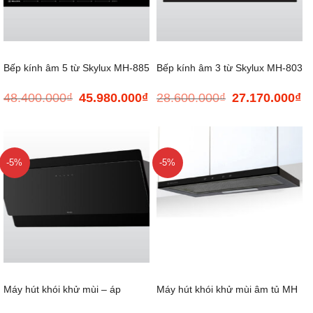
Bếp kính âm 5 từ Skylux MH-885
Bếp kính âm 3 từ Skylux MH-803
48.400.000
₫
45.980.000
₫
28.600.000
₫
27.170.000
₫
Giá
Giá
Giá
Gi
gốc
hiện
gốc
hi
là:
tại
là:
tại
48.400.000₫.
là:
28.600.000₫.
là:
45.980.000₫.
27
-5%
-5%
Máy hút khói khử mùi – áp
Máy hút khói khử mùi âm tủ MH