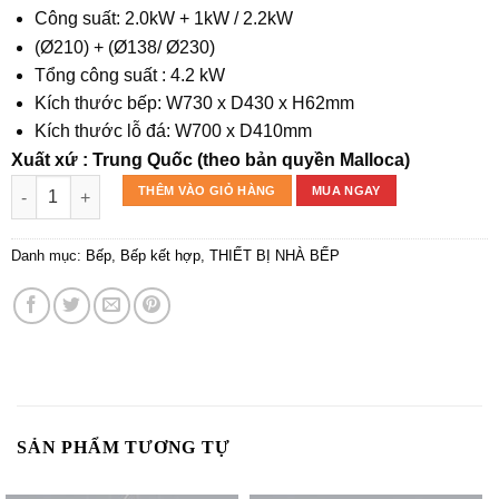
Công suất: 2.0kW + 1kW / 2.2kW
(Ø210) + (Ø138/ Ø230)
Tổng công suất : 4.2 kW
Kích thước bếp: W730 x D430 x H62mm
Kích thước lỗ đá: W700 x D410mm
Xuất xứ : Trung Quốc (theo bản quyền Malloca)
Bếp kính âm 1 điện và 1 từ MH-732 EIR số lượng
THÊM VÀO GIỎ HÀNG
MUA NGAY
Danh mục:
Bếp
,
Bếp kết hợp
,
THIẾT BỊ NHÀ BẾP
SẢN PHẨM TƯƠNG TỰ