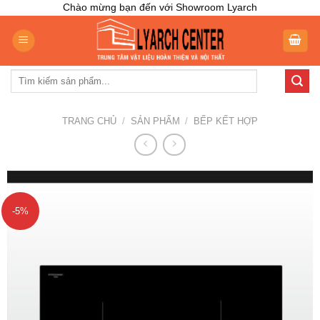
Skip
Chào mừng bạn đến với Showroom Lyarch
to
content
Tìm
kiếm:
TRANG CHỦ
/
SẢN PHẨM
/
BẾP KẾT HỢP
-5%