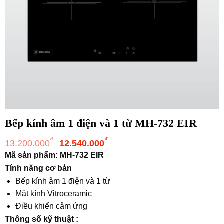
Bếp kính âm 1 điện và 1 từ MH-732 EIR
Giá
Giá
₫
₫
13.200.000
12.540.000
gốc
hiện
Mã sản phẩm: MH-732 EIR
là:
tại
Tính năng cơ bản
13.200.000₫.
là:
Bếp kính âm 1 điện và 1 từ
12.540.000₫.
Mặt kính Vitroceramic
Điều khiển cảm ứng
Thông số kỹ thuật :