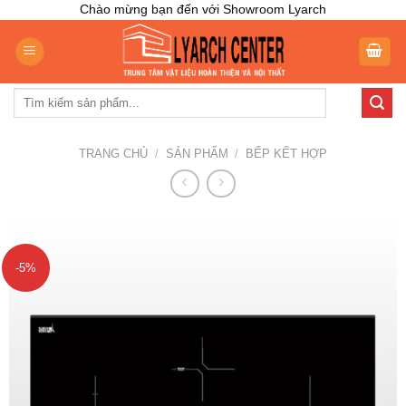
Skip
Chào mừng bạn đến với Showroom Lyarch
to
content
Tìm
kiếm:
TRANG CHỦ
/
SẢN PHẨM
/
BẾP KẾT HỢP
-5%