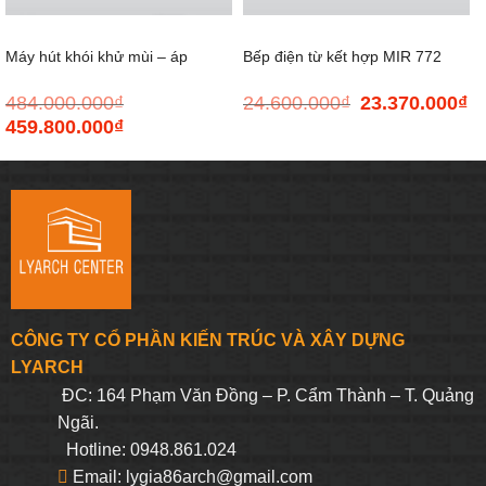
Máy hút khói khử mùi – áp
Bếp điện từ kết hợp MIR 772
484.000.000
₫
24.600.000
₫
23.370.000
₫
Giá
Gi
tường TIME K-153MB
gốc
hi
459.800.000
₫
Giá
Giá
là:
tại
gốc
hiện
24.600.000₫.
là:
là:
tại
23
484.000.000₫.
là:
459.800.000₫.
CÔNG TY CỔ PHẦN KIẾN TRÚC VÀ XÂY DỰNG
LYARCH
ĐC: 164 Phạm Văn Đồng – P. Cẩm Thành – T. Quảng
Ngãi.
Hotline: 0948.861.024
Email: lygia86arch@gmail.com