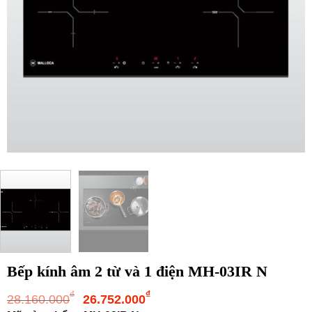
Bếp kính âm 2 từ và 1 điện MH-03IR N
Giá
Giá
₫
₫
28.160.000
26.752.000