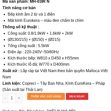
gốc
hiện
Mã sản phẩm: MH-03IR N
là:
tại
Tính năng cơ bản
28.160.000₫.
là:
Bếp kính âm 2 từ và 1 điện
26.752.000₫.
Mặt kính Eurokera – màu đen chấm bi chìm
Thông số kỹ thuật :
Công suất: 0.8/1.9kW + 1.6kW + 2kW
(Ø130/215) + (Ø150) + (Ø215)
Tổng công suất : 5.5kW
Điện áp : 220-240V~50/60Hz
Kích thước bếp: W810 x D450 x H55mm
Kích thước lỗ đá: W770 x D400mm
Xuất xứ :
Lắp ráp tại Việt Nam theo bản quyền Malloca Việt
Nam
Linh kiện:
Copreci – Tây Ban Nha, Kính EuroKera – Pháp
(Sản xuất tại Thái Lan)
Bếp kính âm 2 từ và 1 điện MH-03IR N số lượng
THÊM VÀO GIỎ HÀNG
MUA NGAY