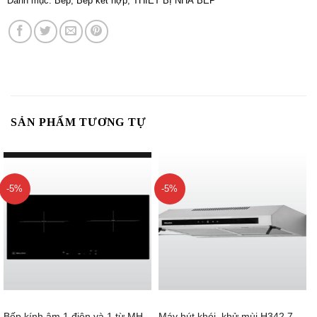
Danh mục:
Bếp
,
Bếp kết hợp
,
THIẾT BỊ NHÀ BẾP
SẢN PHẨM TƯƠNG TỰ
-5%
-5%
Bếp kính âm 1 điện và 1 từ MH-
Máy hút khói, khử mùi H342.7