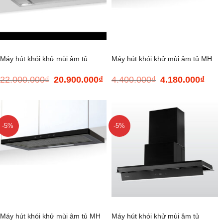
Máy hút khói khử mùi âm tủ
Máy hút khói khử mùi âm tủ MH
22.000.000
₫
20.900.000
₫
4.400.000
₫
4.180.000
₫
Giá
Giá
Giá
Giá
Hidden K-730
60BTC
gốc
hiện
gốc
hiện
là:
tại
là:
tại
22.000.000₫.
là:
4.400.000₫.
là:
20.900.000₫.
4.180
-5%
-5%
Máy hút khói khử mùi âm tủ MH
Máy hút khói khử mùi âm tủ