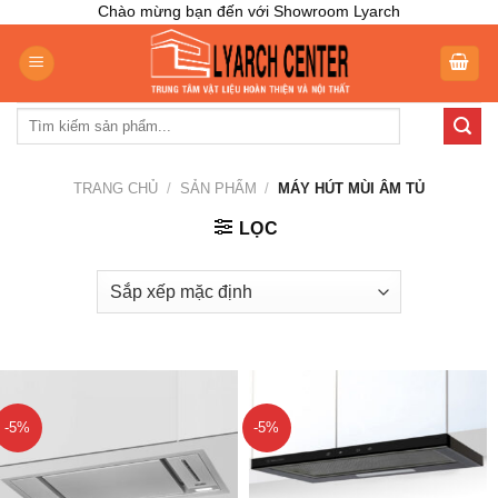
Skip
Chào mừng bạn đến với Showroom Lyarch
to
content
Tìm
kiếm:
TRANG CHỦ
/
SẢN PHẨM
/
MÁY HÚT MÙI ÂM TỦ
LỌC
-5%
-5%