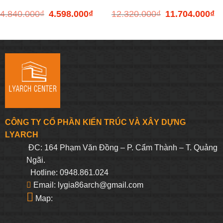
4.840.000
₫
4.598.000
₫
12.320.000
₫
11.704.000
₫
Giá
Giá
Giá
Gi
70BTC
Space MH 900SP
gốc
hiện
gốc
hi
là:
tại
là:
tại
4.840.000₫.
là:
12.320.000₫.
là:
4.598.000₫.
11
CÔNG TY CỔ PHẦN KIẾN TRÚC VÀ XÂY DỰNG
LYARCH
ĐC: 164 Phạm Văn Đồng – P. Cẩm Thành – T. Quảng
Ngãi.
Hotline: 0948.861.024
Email: lygia86arch@gmail.com
Map: