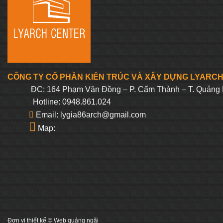
CÔNG TY CỔ PHẦN KIẾN TRÚC VÀ XÂY DỰNG LYARC
ĐC: 164 Phạm Văn Đồng – P. Cẩm Thành – T. Quảng 
Hotline: 0948.861.024
Email: lygia86arch@gmail.com
Map:
Đơn vị thiết kế ©
Web quảng ngãi