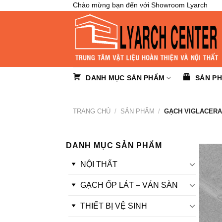
Skip
Chào mừng bạn đến với Showroom Lyarch
to
content
DANH MỤC SẢN PHẨM
SẢN P
TRANG CHỦ
/
SẢN PHẨM
/
GẠCH VIGLACERA 
DANH MỤC SẢN PHẨM
NỘI THẤT
GẠCH ỐP LÁT – VÁN SÀN
THIẾT BỊ VỆ SINH