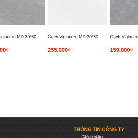
+
+
iglacera MD 30*60
Gạch Viglacera MD 30*60
Gạch Viglacer
000
₫
255.000
₫
159.000
₫
e đậm CLM3602
Granite nhạt CLM3601
Ceramic Bóng
CE3616
THÔNG TIN CÔNG TY
Giới thiệu