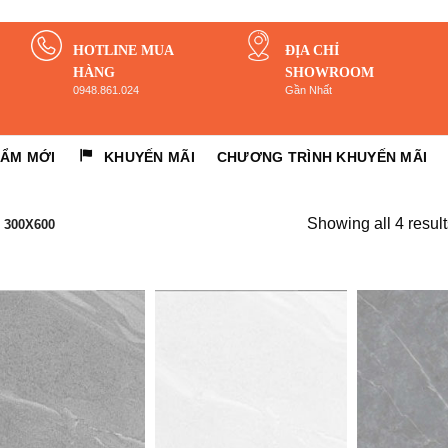
HOTLINE MUA
ĐỊA CHỈ
HÀNG
SHOWROOM
0948.861.024
Gần Nhất
HẨM MỚI
KHUYẾN MÃI
CHƯƠNG TRÌNH KHUYẾN MÃI
Showing all 4 result
300X600