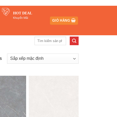
HOT DEAL
Khuyến Mãi
GIỎ HÀNG
Tìm
kiếm:
s