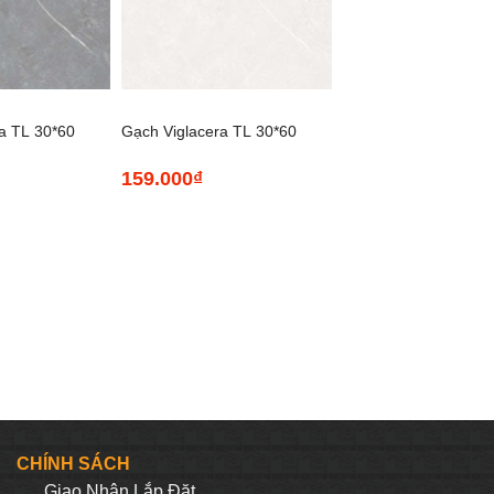
+
a TL 30*60
Gạch Viglacera TL 30*60
159.000
₫
 đậm CL-
Ceramic Bóng nhạt CL-
CE3615
CHÍNH SÁCH
Giao Nhận Lắp Đặt