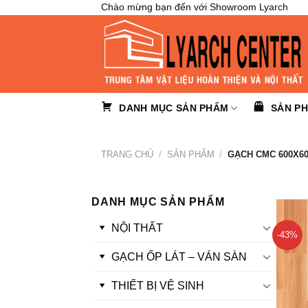
Skip
Chào mừng bạn đến với Showroom Lyarch
to
content
DANH MỤC SẢN PHẨM
SẢN P
TRANG CHỦ
/
SẢN PHẨM
/
GẠCH CMC 600X6
DANH MỤC SẢN PHẨM
NỘI THẤT
-43%
GẠCH ỐP LÁT – VÁN SÀN
THIẾT BỊ VỆ SINH