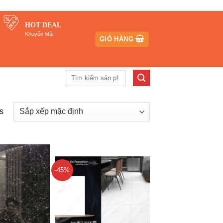
HOT DEAL
Khuyến Mãi
GIỎ HÀNG
Tìm
kiếm:
s
-45%