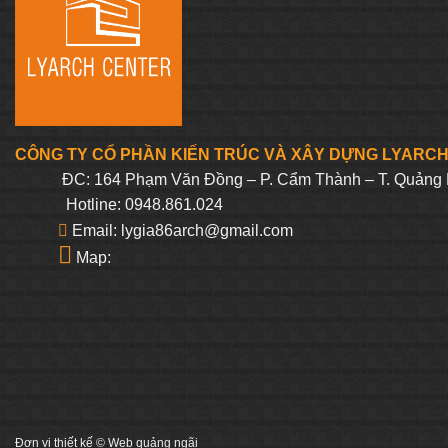
CÔNG TY CỔ PHẦN KIẾN TRÚC VÀ XÂY DỰNG LYARC
ĐC: 164 Phạm Văn Đồng – P. Cẩm Thành – T. Quảng 
Hotline: 0948.861.024
Email: lygia86arch@gmail.com
Map:
Đơn vị thiết kế ©
Web quảng ngãi