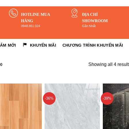
HOTLINE MUA
ĐỊA CHỈ
HÀNG
SHOWROOM
0948.861.024
Gần Nhất
HẨM MỚI
KHUYẾN MÃI
CHƯƠNG TRÌNH KHUYẾN MÃI
Showing all 4 result
00
-36%
-39%