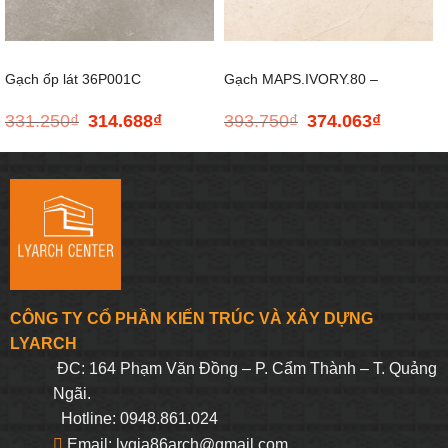
Gạch ốp lát 36P001C
Gạch MAPS.IVORY.80 –
331.250
₫
314.688
₫
393.750
₫
374.063
₫
Giá
Giá
Giá
Giá
GUOCERA – 300*600
800*800
gốc
hiện
gốc
hiện
là:
tại
là:
tại
331.250₫.
là:
393.750₫.
là:
314.688₫.
374.063₫.
CÔNG TY CỔ PHẦN KIẾN TRÚC VÀ XÂY DỰNG
LYARCH
ĐC: 164 Phạm Văn Đồng – P. Cẩm Thành – T. Quảng
Ngãi.
Hotline: 0948.861.024
Email: lygia86arch@gmail.com