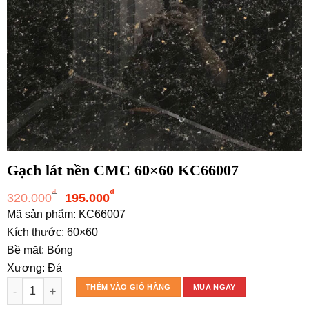
Gạch lát nền CMC 60×60 KC66007
Giá
Giá
₫
₫
320.000
195.000
gốc
hiện
Mã sản phẩm: KC66007
là:
tại
Kích thước: 60×60
320.000₫.
là:
Bề mặt: Bóng
195.000₫.
Xương: Đá
Gạch lát nền CMC 60x60 KC66007 số lượng
THÊM VÀO GIỎ HÀNG
MUA NGAY