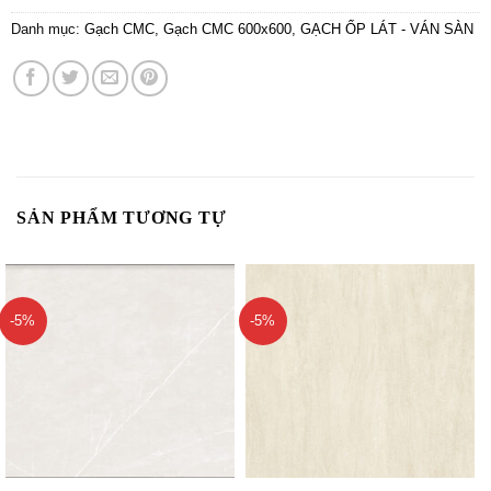
Danh mục:
Gạch CMC
,
Gạch CMC 600x600
,
GẠCH ỐP LÁT - VÁN SÀN
SẢN PHẨM TƯƠNG TỰ
-5%
-5%