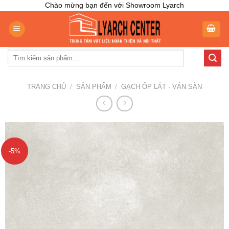
Skip
Chào mừng bạn đến với Showroom Lyarch
to
content
Tìm
kiếm:
TRANG CHỦ
/
SẢN PHẨM
/
GẠCH ỐP LÁT - VÁN SÀN
-5%