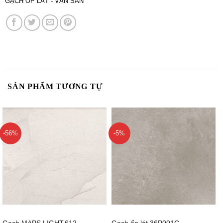
GẠCH ỐP LÁT - VÁN SÀN
SẢN PHẨM TƯƠNG TỰ
-56%
-5%