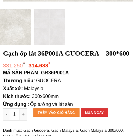
Gạch ốp lát 36P001A GUOCERA – 300*600
Giá
Giá
₫
₫
331.250
314.688
gốc
hiện
MÃ SẢN PHẨM: GR36P001A
là:
tại
Thương hiệu:
GUOCERA
331.250₫.
là:
Xuất xứ:
Malaysia
314.688₫.
Kích thước:
300x600mm
Ứng dụng
: Ốp tường và lát sàn
Gạch ốp lát 36P001A GUOCERA – 300*600 số lượng
THÊM VÀO GIỎ HÀNG
MUA NGAY
Danh mục:
Gạch Guocera
,
Gạch Malaysia
,
Gạch Malaysia 300x600
,