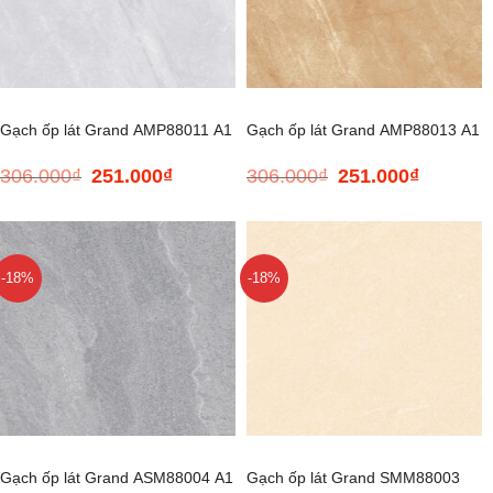
Gạch ốp lát Grand AMP88011 A1
Gạch ốp lát Grand AMP88013 A1
306.000
₫
251.000
₫
306.000
₫
251.000
₫
Giá
Giá
Giá
Giá
gốc
hiện
gốc
hiện
là:
tại
là:
tại
306.000₫.
là:
306.000₫.
là:
251.000₫.
251.000₫.
-18%
-18%
Gạch ốp lát Grand ASM88004 A1
Gạch ốp lát Grand SMM88003