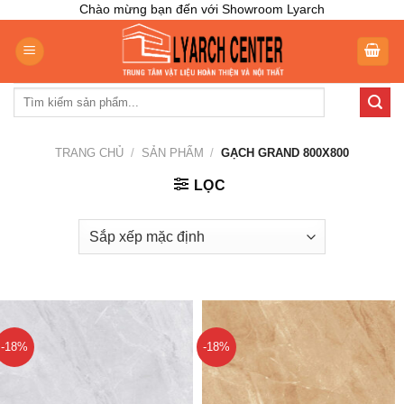
Skip
Chào mừng bạn đến với Showroom Lyarch
to
content
Tìm
kiếm:
TRANG CHỦ
/
SẢN PHẨM
/
GẠCH GRAND 800X800
LỌC
-18%
-18%