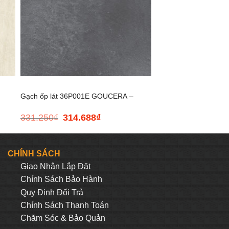
+
Gạch ốp lát 36P001E GOUCERA –
331.250
₫
314.688
₫
Giá
Giá
300*600
gốc
hiện
là:
tại
331.250₫.
là:
CHÍNH SÁCH
314.688₫.
Giao Nhận Lắp Đặt
Chính Sách Bảo Hành
Quy Định Đối Trả
Chính Sách Thanh Toán
Chăm Sóc & Bảo Quản