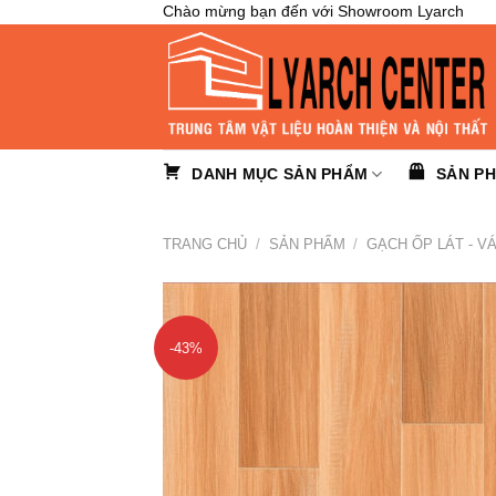
Skip
Chào mừng bạn đến với Showroom Lyarch
to
content
DANH MỤC SẢN PHẨM
SẢN P
TRANG CHỦ
/
SẢN PHẨM
/
GẠCH ỐP LÁT - V
-43%