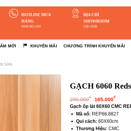
HOTLINE MUA
ĐỊA CHỈ
HÀNG
SHOWROOM
0948.861.024
Gần Nhất
HẨM MỚI
KHUYẾN MÃI
CHƯƠNG TRÌNH KHUYẾN MÃI
ÁN SÀN
GẠCH 6060 Reds
Giá
Giá
₫
₫
290.000
165.000
gốc
hiện
Gạch ốp lát 60X60 CMC RE
là:
tại
Mã số:
REP66.8827
290.000₫.
là:
Qui cách:
60X60cm
165.
Thương Hiệu:
CMC