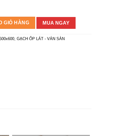
7 số lượng
O GIỎ HÀNG
MUA NGAY
600x600
,
GẠCH ỐP LÁT - VÁN SÀN