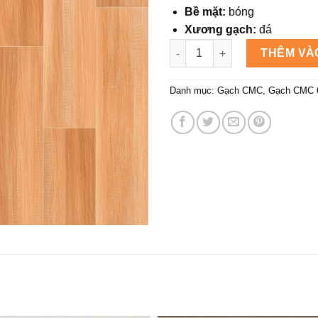
Bề mặt:
bóng
Xương gạch:
đá
GẠCH 6060 Redstar REP66.882
THÊM VÀ
Danh mục:
Gạch CMC
,
Gạch CMC 