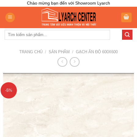
Skip
Chào mừng bạn đến với Showroom Lyarch
to
content
Tìm
kiếm:
TRANG CHỦ
/
SẢN PHẨM
/
GẠCH ẤN ĐỘ 600X600
-5%