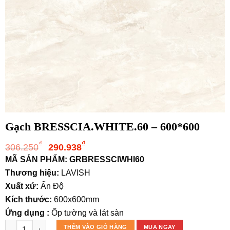
Gạch BRESSCIA.WHITE.60 – 600*600
Giá
Giá
₫
₫
306.250
290.938
gốc
hiện
MÃ SẢN PHẨM: GRBRESSCIWHI60
là:
tại
Thương hiệu:
LAVISH
306.250₫.
là:
Xuất xứ:
Ấn Độ
290.938₫.
Kích thước:
600x600mm
Ứng dụng :
Ốp tường và lát sàn
Gạch BRESSCIA.WHITE.60 - 600*600 số lượng
THÊM VÀO GIỎ HÀNG
MUA NGAY