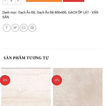
Danh mục:
Gạch Ấn Độ
,
Gạch Ấn Độ 600x600
,
GẠCH ỐP LÁT - VÁN
SÀN
SẢN PHẨM TƯƠNG TỰ
-5%
-5%