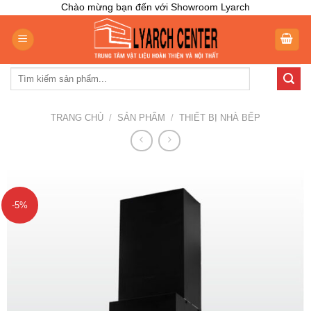
Skip
Chào mừng bạn đến với Showroom Lyarch
to
content
Tìm
kiếm:
TRANG CHỦ
/
SẢN PHẨM
/
THIẾT BỊ NHÀ BẾP
-5%