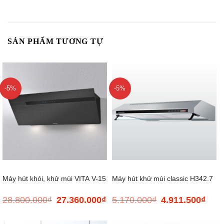
SẢN PHẨM TƯƠNG TỰ
-5%
-5%
Máy hút khói, khử mùi VITA V-15
Máy hút khử mùi classic H342.7
28.800.000
₫
27.360.000
₫
5.170.000
₫
4.911.500
₫
Giá
Giá
Giá
Giá
GRES
NEW
gốc
hiện
gốc
hiện
là:
tại
là:
tại