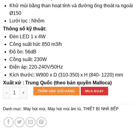
Khử mùi bằng than hoạt tính và đường ống thoát ra ngoài
Ø150
Lưới lọc : Nhôm
Thông số kỹ thuật:
Đèn LED 1 x 4W
Công suất hút: 850 m3/h
Độ ồn: 56dB
Công suất: 230W
Điện áp: 220-240V/50Hz
Kích thước: W900 x D (310-350) x H (840- 1220) mm
Xuất xứ : Trung Quốc (theo bản quyền Malloca)
Máy hút khói khử mùi âm tủ Space MH 900SP số lượng
THÊM VÀO GIỎ HÀNG
MUA NGAY
Danh mục:
Máy hút mùi
,
Máy hút mùi âm tủ
,
THIẾT BỊ NHÀ BẾP