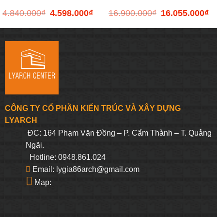
4.840.000
₫
4.598.000
₫
16.900.000
₫
16.055.000
₫
Giá
Giá
Giá
Gi
70BTC
ISLAND
gốc
hiện
gốc
hi
là:
tại
là:
tại
4.840.000₫.
là:
16.900.000₫.
là:
4.598.000₫.
16
CÔNG TY CỔ PHẦN KIẾN TRÚC VÀ XÂY DỰNG
LYARCH
ĐC: 164 Phạm Văn Đồng – P. Cẩm Thành – T. Quảng
Ngãi.
Hotline: 0948.861.024
Email: lygia86arch@gmail.com
Map: