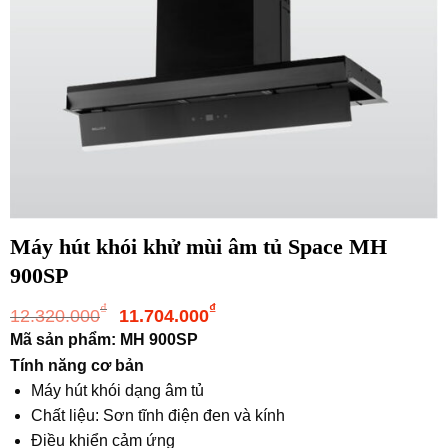
Máy hút khói khử mùi âm tủ Space MH
900SP
Giá
Giá
₫
₫
12.320.000
11.704.000
gốc
hiện
Mã sản phẩm: MH 900SP
là:
tại
Tính năng cơ bản
12.320.000₫.
là:
Máy hút khói dạng âm tủ
11.704.000₫.
Chất liệu: Sơn tĩnh điện đen và kính
Điều khiển cảm ứng