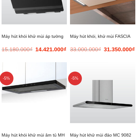
Máy hút khói khử mùi áp tường
Máy hút khói, khử mùi FASCIA
15.180.000
₫
14.421.000
₫
33.000.000
₫
31.350.000
₫
Giá
Giá
Giá
Gi
MC 60GTC
C-90
gốc
hiện
gốc
hi
là:
tại
là:
tại
15.180.000₫.
là:
33.000.000₫.
là:
14.421.000₫.
31
-5%
-5%
Máy hút khói khử mùi âm tủ MH
Máy hút khử mùi đảo MC 9082