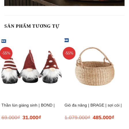
SẢN PHẨM TƯƠNG TỰ
-55%
-55%
Thần lùn giáng sinh | BOND |
Giỏ đa năng | BRAGE | sợi cói |
69.000
₫
31.000
₫
1.079.000
₫
485.000
₫
Giá
Giá
Giá
Giá
polyester/cát | xám/đỏ/trắng |
màu tự nhiên | Ø37xC24cm
gốc
hiện
gốc
hiện
là:
tại
là:
tại