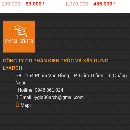
199.000
₫
89.000
₫
1.079.000
₫
485.000
₫
Giá
Giá
Giá
Giá
polyester/nylon | nhiều màu |
màu tự nhiên | Ø34xC37cm
gốc
hiện
gốc
hiện
là:
tại
là:
tại
199.000₫.
là:
1.079.000₫.
là:
Ø35xC2cm
89.000₫.
485.000
CÔNG TY CỔ PHẦN KIẾN TRÚC VÀ XÂY DỰNG
LYARCH
ĐC: 164 Phạm Văn Đồng – P. Cẩm Thành – T. Quảng
Ngãi.
Hotline: 0948.861.024
Email: lygia86arch@gmail.com
Map: