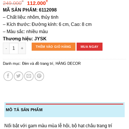
Giá
Giá
₫
₫
249.000
112.000
gốc
hiện
MÃ SẢN PHẨM: 6112098
là:
tại
– Chất liệu: nhôm, thủy tinh
249.000₫.
là:
– Kích thước: Đường kính: 6 cm, Cao: 8 cm
112.000₫.
– Màu sắc: nhiều màu
Thương hiệu: JYSK
Bộ 9 hạt châu trang trí | STJERNE | nhôm/thủy tinh | nhiều mà
THÊM VÀO GIỎ HÀNG
MUA NGAY
Danh mục:
Đèn và đồ trang trí
,
HÀNG DECOR
MÔ TẢ SẢN PHẨM
Nổi bật với gam màu mùa lễ hội, bộ hạt châu trang trí