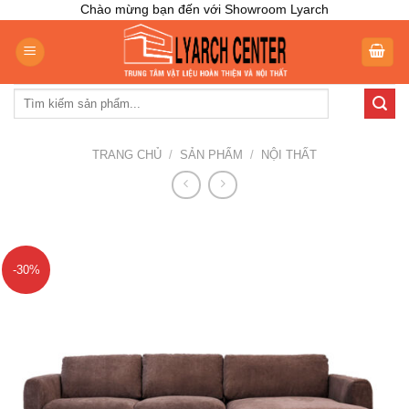
Skip
Chào mừng bạn đến với Showroom Lyarch
to
content
Tìm
kiếm:
TRANG CHỦ
/
SẢN PHẨM
/
NỘI THẤT
-30%