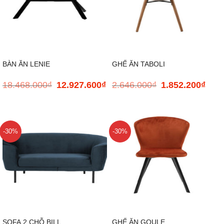
BÀN ĂN LENIE
GHẾ ĂN TABOLI
18.468.000
₫
12.927.600
₫
2.646.000
₫
1.852.200
₫
Giá
Giá
Giá
Giá
gốc
hiện
gốc
hiện
là:
tại
là:
tại
18.468.000₫.
là:
2.646.000₫.
là:
12.927.600₫.
1.852
-30%
-30%
SOFA 2 CHỖ BILL
GHẾ ĂN GOULE