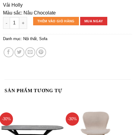
Vải Holly
Màu sắc:
Nâu Chocolate
Sofa góc phải TALICAT số lượng
THÊM VÀO GIỎ HÀNG
MUA NGAY
Danh mục:
Nội thất
,
Sofa
SẢN PHẨM TƯƠNG TỰ
-30%
-30%