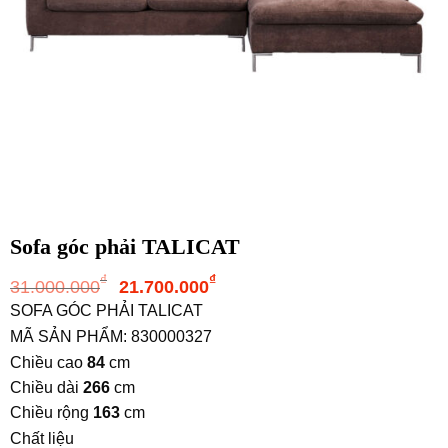
Sofa góc phải TALICAT
Giá
Giá
₫
₫
31.000.000
21.700.000
gốc
hiện
SOFA GÓC PHẢI TALICAT
là:
tại
MÃ SẢN PHẨM: 830000327
31.000.000₫.
là:
Chiều cao
84
cm
21.700.000₫.
Chiều dài
266
cm
Chiều rộng
163
cm
Chất liệu