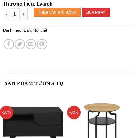
Thương hiệu: Lyarch
BÀN BÊN DARI số lượng
THÊM VÀO GIỎ HÀNG
MUA NGAY
Danh mục:
Bàn
,
Nội thất
SẢN PHẨM TƯƠNG TỰ
-20%
-30%