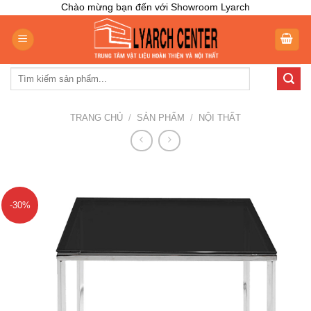
Skip
Chào mừng bạn đến với Showroom Lyarch
to
content
Tìm
kiếm:
TRANG CHỦ
/
SẢN PHẨM
/
NỘI THẤT
-30%