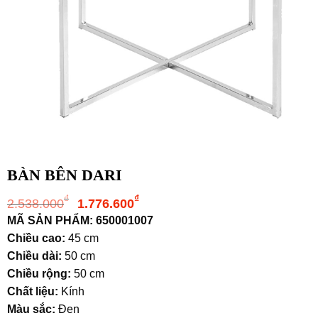
BÀN BÊN DARI
Giá
Giá
₫
₫
2.538.000
1.776.600
gốc
hiện
MÃ SẢN PHẨM: 650001007
là:
tại
Chiều cao:
45 cm
2.538.000₫.
là:
Chiều dài:
50 cm
1.776.600₫.
Chiều rộng:
50 cm
Chất liệu:
Kính
Màu sắc:
Đen