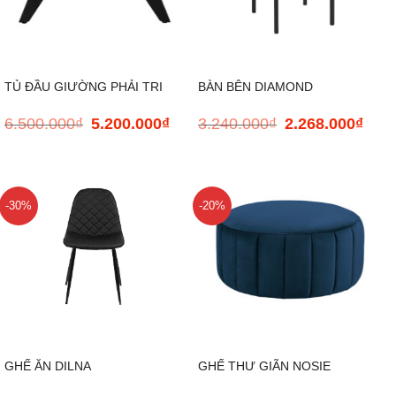
TỦ ĐẦU GIƯỜNG PHẢI TRI
BÀN BÊN DIAMOND
6.500.000
₫
5.200.000
₫
3.240.000
₫
2.268.000
₫
Giá
Giá
Giá
Giá
gốc
hiện
gốc
hiện
là:
tại
là:
tại
6.500.000₫.
là:
3.240.000₫.
là:
5.200.000₫.
2.268
-30%
-20%
GHẾ ĂN DILNA
GHẾ THƯ GIÃN NOSIE