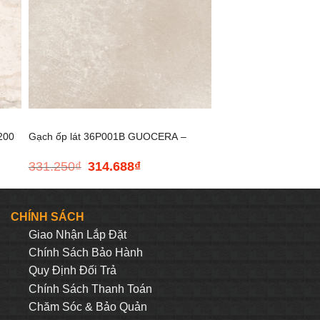
+
200
Gạch ốp lát 36P001B GUOCERA –
331.250
₫
314.688
₫
Giá
Giá
300*600
gốc
hiện
là:
tại
331.250₫.
là:
CHÍNH SÁCH
314.688₫.
Giao Nhận Lắp Đặt
Chính Sách Bảo Hành
Quy Định Đối Trả
Chính Sách Thanh Toán
Chăm Sóc & Bảo Quản