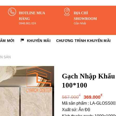
HOTLINE MUA
ĐỊA CHỈ
HÀNG
SHOWROOM
0948.861.024
Gần Nhất
HẨM MỚI
KHUYẾN MÃI
CHƯƠNG TRÌNH KHUYẾN MÃI
ÁN SÀN
Gạch Nhập Khẩu
100*100
Giá
Giá
₫
₫
567.000
369.000
gốc
hiện
Mã sản phẩm : LA-GLOSS00
là:
tại
Xuất sứ: Ấn Độ
567.000₫.
là: