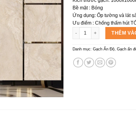
Kích thước gạch: 1000x100
369.
Bề mặt : Bóng
Ứng dụng: Ốp tường và lát s
Ưu điểm : Chống thấm hút TỐ
Gạch Nhập Khẩu Ấn Độ LA-GL
THÊM VÀ
Danh mục:
Gạch Ấn Độ
,
Gạch ấn đ