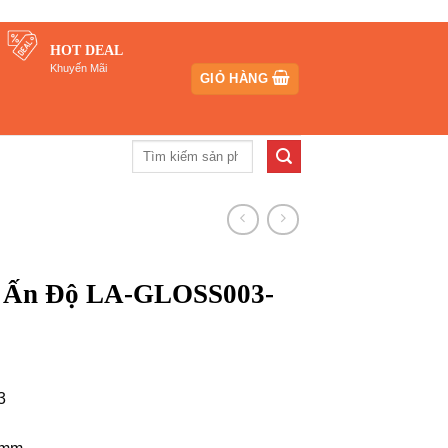
HOT DEAL
Khuyến Mãi
GIỎ HÀNG
Tìm
kiếm:
 Ấn Độ LA-GLOSS003-
3