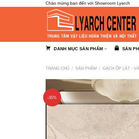
Skip
Chào mừng bạn đến với Showroom Lyarch
to
content
DANH MỤC SẢN PHẨM
SẢN P
TRANG CHỦ
/
SẢN PHẨM
/
GẠCH ỐP LÁT - V
-35%