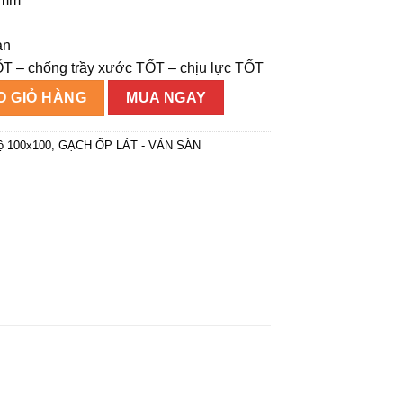
0mm
000₫.
àn
T – chống trầy xước TỐT – chịu lực TỐT
OSS003-100*100 số lượng
O GIỎ HÀNG
MUA NGAY
ộ 100x100
,
GẠCH ỐP LÁT - VÁN SÀN