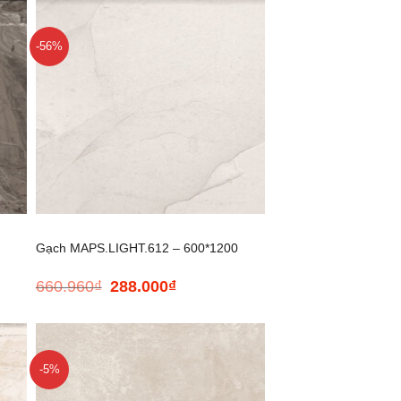
-56%
+
Gạch MAPS.LIGHT.612 – 600*1200
660.960
₫
288.000
₫
Giá
Giá
gốc
hiện
là:
tại
660.960₫.
là:
288.000₫.
-5%