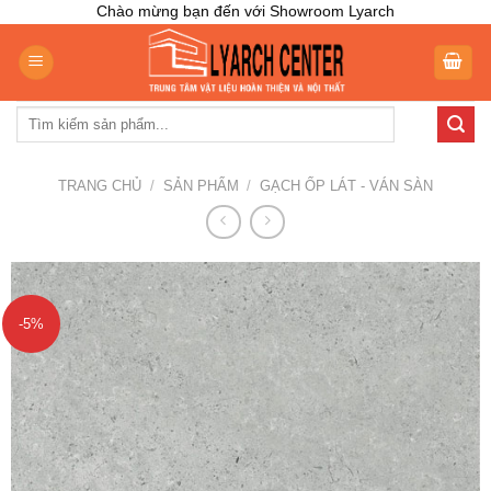
Skip
Chào mừng bạn đến với Showroom Lyarch
to
content
Tìm
kiếm:
TRANG CHỦ
/
SẢN PHẨM
/
GẠCH ỐP LÁT - VÁN SÀN
-5%