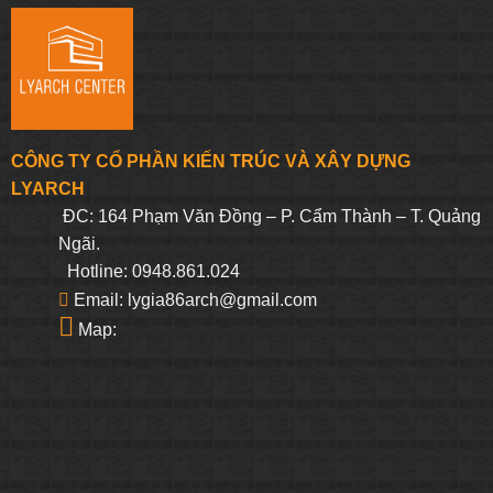
412.500₫.
là:
331.250₫.
là:
391.875₫.
314.688₫.
CÔNG TY CỔ PHẦN KIẾN TRÚC VÀ XÂY DỰNG
LYARCH
ĐC: 164 Phạm Văn Đồng – P. Cẩm Thành – T. Quảng
Ngãi.
Hotline: 0948.861.024
Email: lygia86arch@gmail.com
Map: