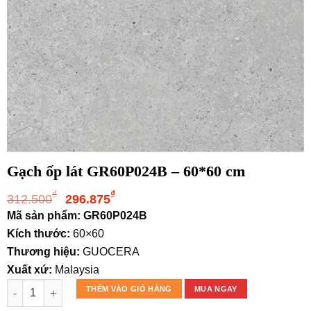
Gạch ốp lát GR60P024B – 60*60 cm
Giá
Giá
₫
₫
312.500
296.875
gốc
hiện
Mã sản phẩm: GR60P024B
là:
tại
Kích thước:
60×60
312.500₫.
là:
Thương hiệu:
GUOCERA
296.875₫.
Xuất xứ:
Malaysia
Gạch ốp lát GR60P024B - 60*60 cm số lượng
THÊM VÀO GIỎ HÀNG
MUA NGAY