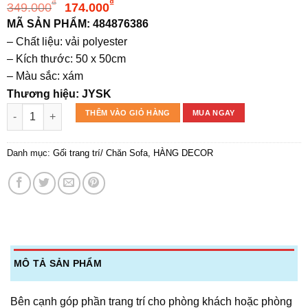
Giá
Giá
₫
₫
349.000
174.000
gốc
hiện
MÃ SẢN PHẨM: 484876386
là:
tại
– Chất liệu: vải polyester
349.000₫.
là:
– Kích thước: 50 x 50cm
174.000₫.
– Màu sắc: xám
Thương hiệu: JYSK
Gối trang trí | LOTUS | polyester | trắng/xám | giả lông | D50xR
THÊM VÀO GIỎ HÀNG
MUA NGAY
Danh mục:
Gối trang trí/ Chăn Sofa
,
HÀNG DECOR
MÔ TẢ SẢN PHẨM
Bên cạnh góp phần trang trí cho phòng khách hoặc phòng