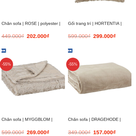
Chăn sofa | ROSE | polyester |
Gối trang trí | HORTENTIA |
449.000
₫
202.000
₫
599.000
₫
299.000
₫
Giá
Giá
Giá
Giá
xanh | R130xD170cm
cotton | màu kaki | R45xD45cm
gốc
hiện
gốc
hiện
là:
tại
là:
tại
449.000₫.
là:
599.000₫.
là:
202.000₫.
299.000₫.
-55%
-55%
Chăn sofa | MYGGBLOM |
Chăn sofa | DRAGEHODE |
599.000
₫
269.000
₫
349.000
₫
157.000
₫
Giá
Giá
Giá
Giá