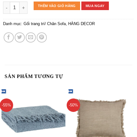
Đệm ngồi | ANTEN | polyester | nâu | R43xD43xC5cm số lượng
THÊM VÀO GIỎ HÀNG
MUA NGAY
Danh mục:
Gối trang trí/ Chăn Sofa
,
HÀNG DECOR
SẢN PHẨM TƯƠNG TỰ
-55%
-50%