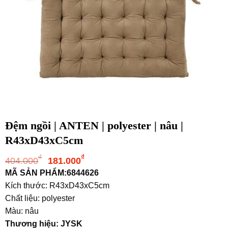
Đệm ngồi | ANTEN | polyester | nâu |
R43xD43xC5cm
Giá
Giá
₫
₫
404.000
181.000
gốc
hiện
MÃ SẢN PHẨM:6844626
là:
tại
Kích thước: R43xD43xC5cm
404.000₫.
là:
Chất liệu: polyester
181.000₫.
Màu: nâu
Thương hiệu: JYSK