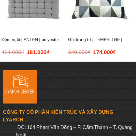
Đệm ngồi | ANTEN | polyester |
Gối trang trí | TEMPELTRE |
404.000
₫
181.000
₫
349.000
₫
174.000
₫
Giá
Giá
Giá
Giá
xám nhạt | R43xD43xC5cm
polyester | xanh/xám | họa tiết |
gốc
hiện
gốc
hiện
là:
tại
là:
tại
404.000₫.
là:
349.000₫.
là:
D45xR45cm
181.000₫.
174.000₫.
CÔNG TY CỔ PHẦN KIẾN TRÚC VÀ XÂY DỰNG
LYARCH
ĐC: 164 Phạm Văn Đồng – P. Cẩm Thành – T. Quảng
Ngãi.