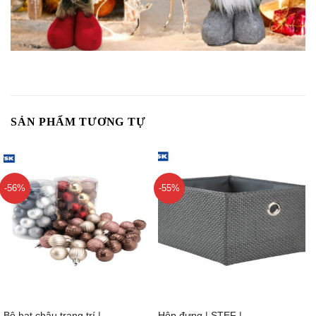
SẢN PHẨM TƯƠNG TỰ
-56%
-55%
Bộ hạt châu trang trí |
Hộp đựng | STEF |