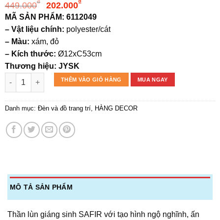
Giá
Giá
₫
₫
449.000
202.000
gốc
hiện
MÃ SẢN PHẨM: 6112049
là:
tại
– Vật liệu chính:
polyester/cát
449.000₫.
là:
– Màu:
xám, đỏ
202.000₫.
– Kích thước:
Ø12xC53cm
Thương hiệu: JYSK
Thần lùn giáng sinh | SAFIR | vải polyester chân kéo giãn | Ø1
THÊM VÀO GIỎ HÀNG
MUA NGAY
Danh mục:
Đèn và đồ trang trí
,
HÀNG DECOR
MÔ TẢ SẢN PHẨM
Thần lùn giáng sinh SAFIR với tạo hình ngộ nghĩnh, ấn