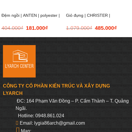
Đệm ngồi | ANTEN | polyester |
Giỏ đựng | CHRISTER |
404.000
₫
181.000
₫
1.079.000
₫
485.000
₫
Giá
Giá
Giá
Giá
xám nhạt | R43xD43xC5cm
nhựa/sợi cói | màu tự nhiên/cam
gốc
hiện
gốc
hiện
là:
tại
là:
tại
404.000₫.
là:
1.079.000₫.
là:
| Ø33xC31cm
181.000₫.
485.000
CÔNG TY CỔ PHẦN KIẾN TRÚC VÀ XÂY DỰNG
LYARCH
ĐC: 164 Phạm Văn Đồng – P. Cẩm Thành – T. Quảng
Ngãi.
Hotline: 0948.861.024
Email: lygia86arch@gmail.com
Map: