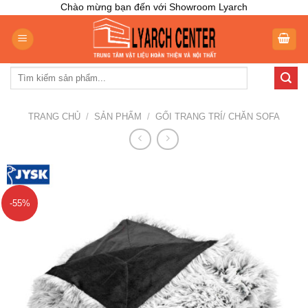
Skip
Chào mừng bạn đến với Showroom Lyarch
to
content
Tìm
kiếm:
TRANG CHỦ
/
SẢN PHẨM
/
GỐI TRANG TRÍ/ CHĂN SOFA
-55%