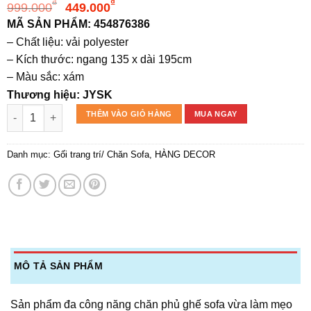
Giá
Giá
₫
₫
999.000
449.000
gốc
hiện
MÃ SẢN PHẨM: 454876386
là:
tại
– Chất liệu: vải polyester
999.000₫.
là:
– Kích thước: ngang 135 x dài 195cm
449.000₫.
– Màu sắc: xám
Thương hiệu: JYSK
Chăn sofa | LOTUS | polyester | trắng/xám | giả lông | D195xR1
THÊM VÀO GIỎ HÀNG
MUA NGAY
Danh mục:
Gối trang trí/ Chăn Sofa
,
HÀNG DECOR
MÔ TẢ SẢN PHẨM
Sản phẩm đa công năng chăn phủ ghế sofa vừa làm mẹo