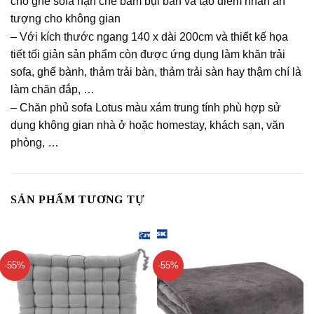
cho ghế sofa hạn chế bám bụi bẩn và tạo điểm nhấn ấn
tượng cho không gian
– Với kích thước ngang 140 x dài 200cm và thiết kế họa
tiết tối giản sản phẩm còn được ứng dụng làm khăn trải
sofa, ghế bành, thảm trải bàn, thảm trải sàn hay thậm chí là
làm chăn đắp, …
– Chăn phủ sofa Lotus màu xám trung tính phù hợp sử
dụng không gian nhà ở hoặc homestay, khách sạn, văn
phòng, …
SẢN PHẨM TƯƠNG TỰ
-55%
-55%