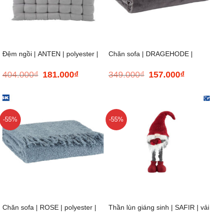
Đệm ngồi | ANTEN | polyester |
Chăn sofa | DRAGEHODE |
404.000
₫
181.000
₫
349.000
₫
157.000
₫
Giá
Giá
Giá
Giá
xám nhạt | R43xD43xC5cm
polyester | xám đậm|
gốc
hiện
gốc
hiện
là:
tại
là:
tại
404.000₫.
là:
349.000₫.
là:
D200xR140cm
181.000₫.
157.000₫.
-55%
-55%
Chăn sofa | ROSE | polyester |
Thần lùn giáng sinh | SAFIR | vải