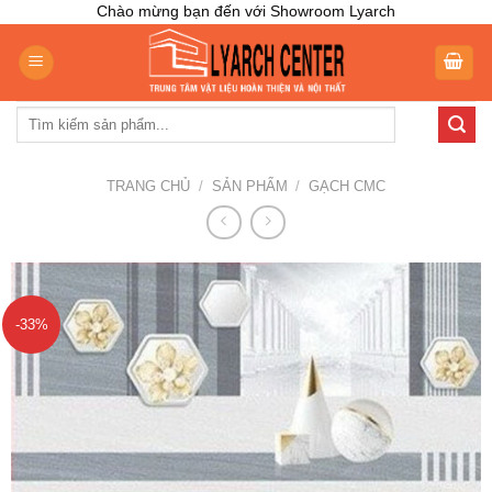
Skip
Chào mừng bạn đến với Showroom Lyarch
to
content
Tìm
kiếm:
TRANG CHỦ
/
SẢN PHẨM
/
GẠCH CMC
-33%