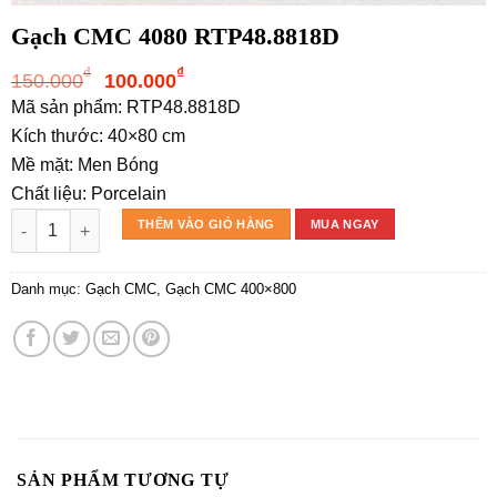
Gạch CMC 4080 RTP48.8818D
Giá
Giá
₫
₫
150.000
100.000
gốc
hiện
Mã sản phẩm: RTP48.8818D
là:
tại
Kích thước: 40×80 cm
150.000₫.
là:
Mề mặt: Men Bóng
100.000₫.
Chất liệu: Porcelain
Gạch CMC 4080 RTP48.8818D số lượng
THÊM VÀO GIỎ HÀNG
MUA NGAY
Danh mục:
Gạch CMC
,
Gạch CMC 400×800
SẢN PHẨM TƯƠNG TỰ