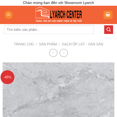
Skip
Chào mừng bạn đến với Showroom Lyarch
to
content
Tìm
kiếm:
TRANG CHỦ
/
SẢN PHẨM
/
GẠCH ỐP LÁT - VÁN SÀN
-45%