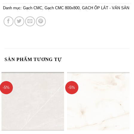
Danh mục:
Gạch CMC
,
Gạch CMC 800x800
,
GẠCH ỐP LÁT - VÁN SÀN
SẢN PHẨM TƯƠNG TỰ
-5%
-5%