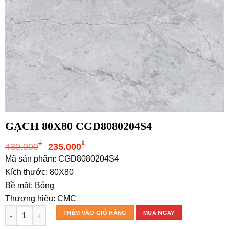
GẠCH 80X80 CGD8080204S4
Giá
Giá
₫
₫
430.000
235.000
gốc
hiện
Mã sản phẩm: CGD8080204S4
là:
tại
Kích thước: 80X80
430.000₫.
là:
Bề mặt: Bóng
235.000₫.
Thương hiệu: CMC
GẠCH 80X80 CGD8080204S4 số lượng
THÊM VÀO GIỎ HÀNG
MUA NGAY