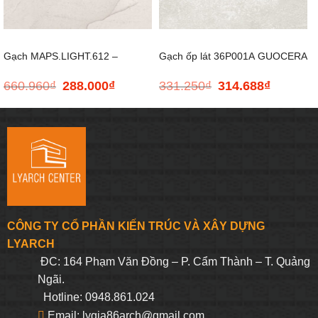
Gạch MAPS.LIGHT.612 –
Gạch ốp lát 36P001A GUOCERA
660.960
₫
288.000
₫
331.250
₫
314.688
₫
Giá
Giá
Giá
Giá
600*1200
– 300*600
gốc
hiện
gốc
hiện
là:
tại
là:
tại
660.960₫.
là:
331.250₫.
là:
288.000₫.
314.688₫.
CÔNG TY CỔ PHẦN KIẾN TRÚC VÀ XÂY DỰNG
LYARCH
ĐC: 164 Phạm Văn Đồng – P. Cẩm Thành – T. Quảng
Ngãi.
Hotline: 0948.861.024
Email: lygia86arch@gmail.com