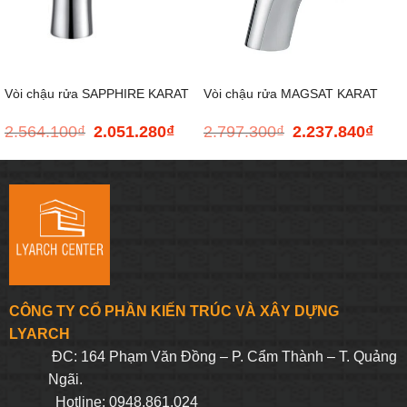
Vòi chậu rửa SAPPHIRE KARAT
Vòi chậu rửa MAGSAT KARAT
2.564.100
₫
2.051.280
₫
2.797.300
₫
2.237.840
₫
Giá
Giá
Giá
Giá
K-99363T-M-CP
K-11815T-M-CP
gốc
hiện
gốc
hiện
là:
tại
là:
tại
2.564.100₫.
là:
2.797.300₫.
là:
2.051.280₫.
2.237
CÔNG TY CỔ PHẦN KIẾN TRÚC VÀ XÂY DỰNG
LYARCH
ĐC: 164 Phạm Văn Đồng – P. Cẩm Thành – T. Quảng
Ngãi.
Hotline: 0948.861.024