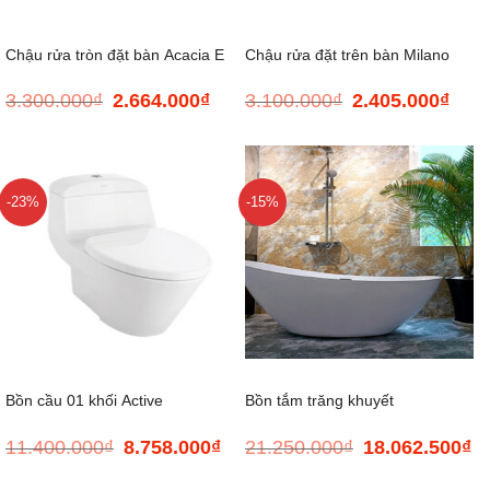
Chậu rửa tròn đặt bàn Acacia E
Chậu rửa đặt trên bàn Milano
3.300.000
₫
2.664.000
₫
3.100.000
₫
2.405.000
₫
Giá
Giá
Giá
Giá
gốc
hiện
gốc
hiện
là:
tại
là:
tại
3.300.000₫.
là:
3.100.000₫.
là:
2.664.000₫.
2.405
-23%
-15%
Bồn cầu 01 khối Active
Bồn tắm trăng khuyết
11.400.000
₫
8.758.000
₫
21.250.000
₫
18.062.500
₫
Giá
Giá
Giá
Gi
gốc
hiện
gốc
hi
là:
tại
là:
tại