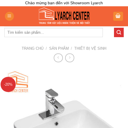
Skip
Chào mừng bạn đến với Showroom Lyarch
to
content
Tìm
kiếm:
TRANG CHỦ
/
SẢN PHẨM
/
THIẾT BỊ VỆ SINH
-20%