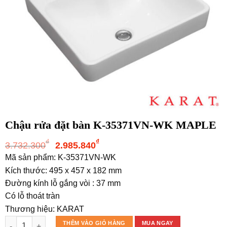
Chậu rửa đặt bàn K-35371VN-WK MAPLE
Giá
Giá
₫
₫
3.732.300
2.985.840
gốc
hiện
Mã sản phẩm: K-35371VN-WK
là:
tại
Kích thước: 495 x 457 x 182 mm
3.732.300₫.
là:
Đường kính lỗ gắng vòi : 37 mm
2.985.840₫.
Có lỗ thoát tràn
Thương hiệu: KARAT
Chậu rửa đặt bàn K-35371VN-WK MAPLE số lượng
THÊM VÀO GIỎ HÀNG
MUA NGAY