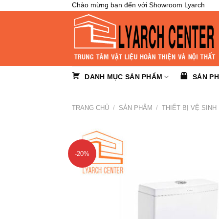
Skip
Chào mừng bạn đến với Showroom Lyarch
to
content
DANH MỤC SẢN PHẨM
SẢN P
TRANG CHỦ
/
SẢN PHẨM
/
THIẾT BỊ VỆ SINH
-20%