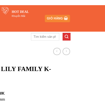
HOT DEAL
Khuyến Mãi
GIỎ HÀNG
Tìm
kiếm:
i LILY FAMILY K-
iá
iện
-WK
i
 mm
₫.
: