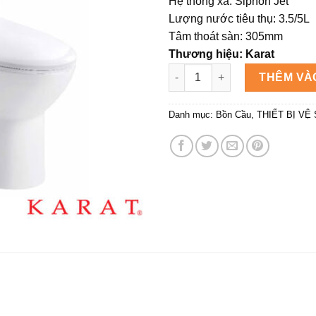
Hệ thống xả: Siphon Jet
5.
Lượng nước tiêu thụ: 3.5/5L
Tâm thoát sàn: 305mm
Thương hiệu: Karat
Bồn cầu một khối LILY FAMIL
THÊM VÀ
Danh mục:
Bồn Cầu
,
THIẾT BỊ VỆ 