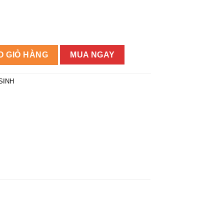
915.808₫.
Y K-27733T-S-WK số lượng
O GIỎ HÀNG
MUA NGAY
SINH