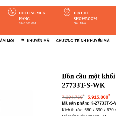
HOTLINE MUA
ĐỊA CHỈ
HÀNG
SHOWROOM
0948.861.024
Gần Nhất
HẨM MỚI
KHUYẾN MÃI
CHƯƠNG TRÌNH KHUYẾN MÃI
Bồn cầu một khố
27733T-S-WK
Giá
G
₫
₫
7.394.760
5.915.808
gốc
h
Mã sản phẩm: K-27733T-S
là:
tạ
Kích thước: 680 x 390 x 670
7.394.760
là