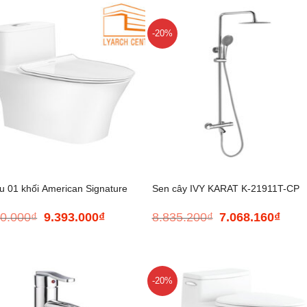
-20%
+
u 01 khối American Signature
Sen cây IVY KARAT K-21911T-CP
50.000
₫
9.393.000
₫
8.835.200
₫
7.068.160
₫
Giá
Giá
Giá
Giá
gốc
hiện
gốc
hiện
là:
tại
là:
tại
15.450.000₫.
là:
8.835.200₫.
là:
9.393.000₫.
7.068
-20%