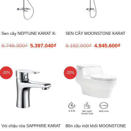
Sen cây NEPTUNE KARAT K-
SEN CÂY MOONSTONE KARAT
6.746.300
₫
5.397.040
₫
6.182.000
₫
4.945.600
₫
Giá
Giá
Giá
Giá
98682T-M1-CP
K-21910T-CP
gốc
hiện
gốc
hiện
là:
tại
là:
tại
6.746.300₫.
là:
6.182.000₫.
là:
5.397.040₫.
4.945
-20%
-20%
Vòi chậu rửa SAPPHIRE KARAT
Bồn cầu một khối MOONSTONE