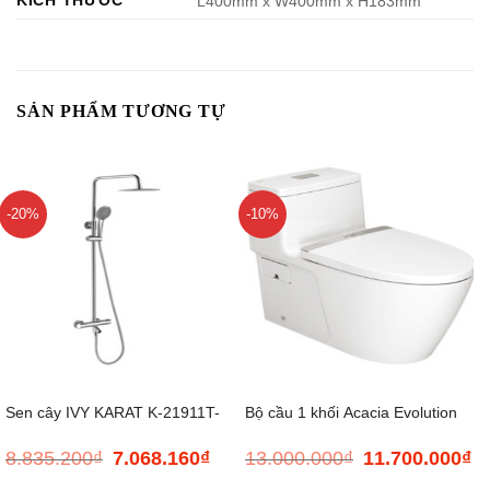
KÍCH THƯỚC
L400mm x W400mm x H183mm
SẢN PHẨM TƯƠNG TỰ
-20%
-10%
Sen cây IVY KARAT K-21911T-
Bộ cầu 1 khối Acacia Evolution
8.835.200
₫
7.068.160
₫
13.000.000
₫
11.700.000
₫
Giá
Giá
Giá
Gi
CP
gốc
hiện
gốc
hi