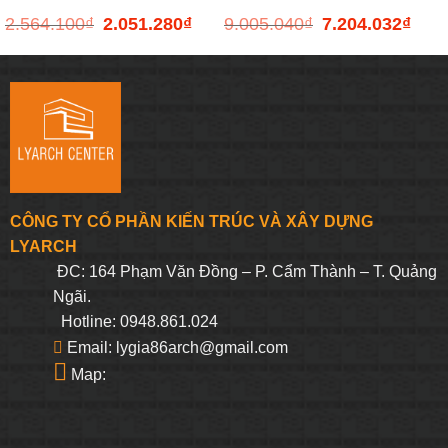
2.564.100
₫
2.051.280
₫
9.005.040
₫
7.204.032
₫
Giá
Giá
Giá
Giá
K-99363T-M-CP
II KARAT K-72479X-C-WK
gốc
hiện
gốc
hiện
là:
tại
là:
tại
2.564.100₫.
là:
9.005.040₫.
là:
2.051.280₫.
7.204
CÔNG TY CỔ PHẦN KIẾN TRÚC VÀ XÂY DỰNG
LYARCH
ĐC: 164 Phạm Văn Đồng – P. Cẩm Thành – T. Quảng
Ngãi.
Hotline: 0948.861.024
Email: lygia86arch@gmail.com
Map: