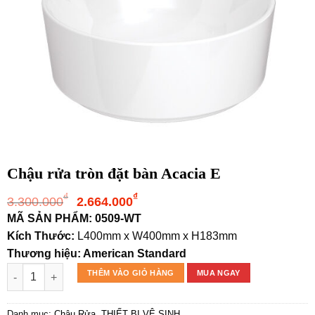
Chậu rửa tròn đặt bàn Acacia E
Giá
Giá
₫
₫
3.300.000
2.664.000
gốc
hiện
MÃ SẢN PHẨM: 0509-WT
là:
tại
Kích Thước:
L400mm x W400mm x H183mm
3.300.000₫.
là:
Thương hiệu: American Standard
2.664.000₫.
Chậu rửa tròn đặt bàn Acacia E số lượng
THÊM VÀO GIỎ HÀNG
MUA NGAY
Danh mục:
Chậu Rửa
,
THIẾT BỊ VỆ SINH