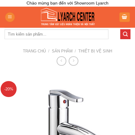
Skip
Chào mừng bạn đến với Showroom Lyarch
to
content
Tìm
kiếm:
TRANG CHỦ
/
SẢN PHẨM
/
THIẾT BỊ VỆ SINH
-20%