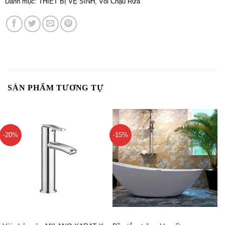
Danh mục:
THIẾT BỊ VỆ SINH
,
Vòi Chậu Rửa
SẢN PHẨM TƯƠNG TỰ
-20%
-15%