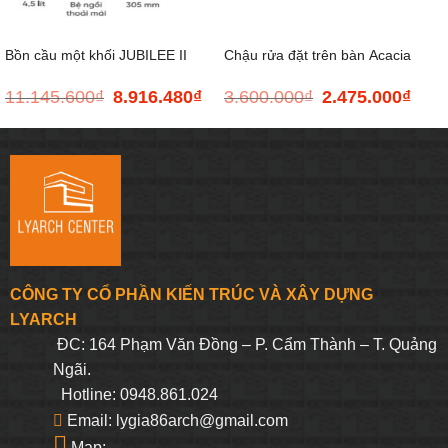
Bồn cầu một khối JUBILEE II
Chậu rửa đặt trên bàn Acacia
11.145.600
₫
8.916.480
₫
3.600.000
₫
2.475.000
₫
Giá
Giá
Giá
Giá
KARAT K-26065X-S-WK
SupaSleek
gốc
hiện
gốc
hiện
là:
tại
là:
tại
11.145.600₫.
là:
3.600.000₫.
là:
8.916.480₫.
2.475
CÔNG TY CỔ PHẦN KIẾN TRÚC VÀ XÂY DỰNG
LYARCH
ĐC: 164 Phạm Văn Đồng – P. Cẩm Thành – T. Quảng
Ngãi.
Hotline: 0948.861.024
Email: lygia86arch@gmail.com
Map: