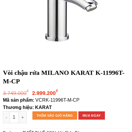
Vòi chậu rửa MILANO KARAT K-11996T-
M-CP
Giá
Giá
₫
₫
3.749.000
2.999.200
gốc
hiện
Mã sản phẩm:
VCRK-11996T-M-CP
là:
tại
Thương hiệu: KARAT
3.749.000₫.
là:
Vòi chậu rửa MILANO KARAT K-11996T-M-CP số lượng
THÊM VÀO GIỎ HÀNG
MUA NGAY
2.999.200₫.