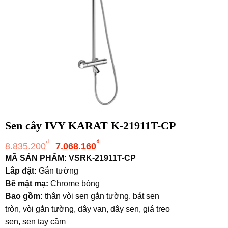
Sen cây IVY KARAT K-21911T-CP
Giá
Giá
₫
₫
8.835.200
7.068.160
gốc
hiện
MÃ SẢN PHẨM: VSRK-21911T-CP
là:
tại
Lắp đặt:
Gắn tường
8.835.200₫.
là:
Bề mặt mạ:
Chrome bóng
7.068.160₫.
Bao gồm:
thân vòi sen gắn tường, bát sen
tròn, vòi gắn tường, dây van, dây sen, giá treo
sen, sen tay cầm