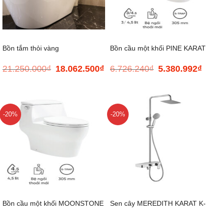
Bồn tắm thỏi vàng
Bồn cầu một khối PINE KARAT
21.250.000
₫
18.062.500
₫
6.726.240
₫
5.380.992
₫
Giá
Giá
Giá
Giá
K-99192X-S-WK
gốc
hiện
gốc
hiện
là:
tại
là:
tại
21.250.000₫.
là:
6.726.240₫.
là:
18.062.500₫.
5.380
-20%
-20%
Bồn cầu một khối MOONSTONE
Sen cây MEREDITH KARAT K-