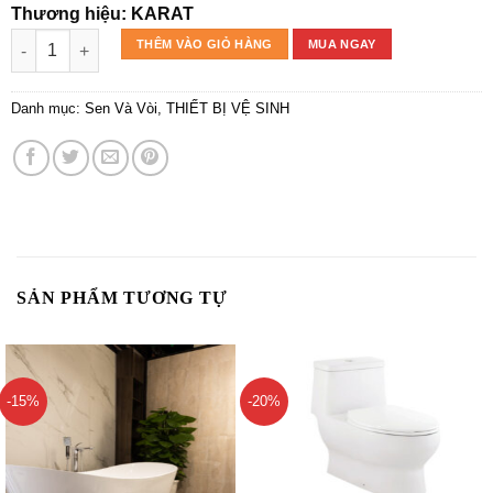
Thương hiệu: KARAT
Sen cây IVY KARAT K-21911T-CP số lượng
THÊM VÀO GIỎ HÀNG
MUA NGAY
Danh mục:
Sen Và Vòi
,
THIẾT BỊ VỆ SINH
SẢN PHẨM TƯƠNG TỰ
-15%
-20%