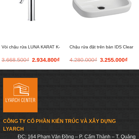
Vòi chậu rửa LUNA KARAT K-
Chậu rửa đặt trên bàn IDS Clear
3.668.500
₫
2.934.800
₫
4.280.000
₫
3.255.000
₫
Giá
Giá
Giá
Giá
15968T-M-CP
gốc
hiện
gốc
hiện
là:
tại
là:
tại
3.668.500₫.
là:
4.280.000₫.
là:
2.934.800₫.
3.255
CÔNG TY CỔ PHẦN KIẾN TRÚC VÀ XÂY DỰNG
LYARCH
ĐC: 164 Phạm Văn Đồng – P. Cẩm Thành – T. Quảng