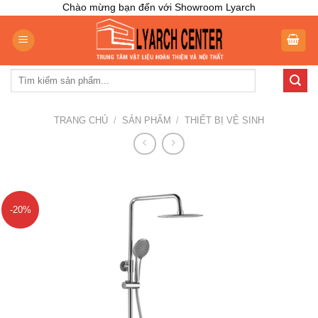
Skip
Chào mừng bạn đến với Showroom Lyarch
to
content
Tìm
kiếm:
TRANG CHỦ
/
SẢN PHẨM
/
THIẾT BỊ VỆ SINH
-20%