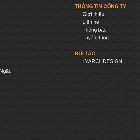
2.564.100₫.
là:
6.590.000₫.
là:
THÔNG TIN CÔNG TY
2.051.280₫.
5.272
Giới thiệu
Liên hệ
Thông báo
Tuyển dụng
ĐỐI TÁC
LYARCHDESIGN
H
Ngãi.