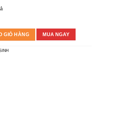
204.032₫.
xả
 II KARAT K-72479X-C-WK số lượng
O GIỎ HÀNG
MUA NGAY
SINH