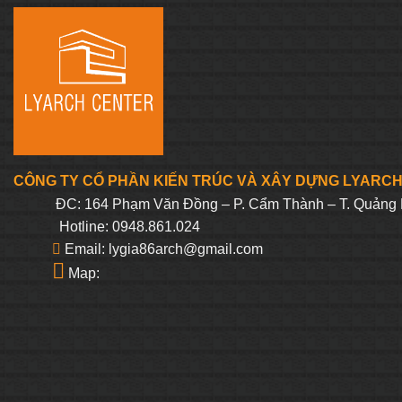
3.600.000₫.
là:
2.475.000₫.
CÔNG TY CỔ PHẦN KIẾN TRÚC VÀ XÂY DỰNG LYARC
ĐC: 164 Phạm Văn Đồng – P. Cẩm Thành – T. Quảng 
Hotline: 0948.861.024
Email: lygia86arch@gmail.com
Map: