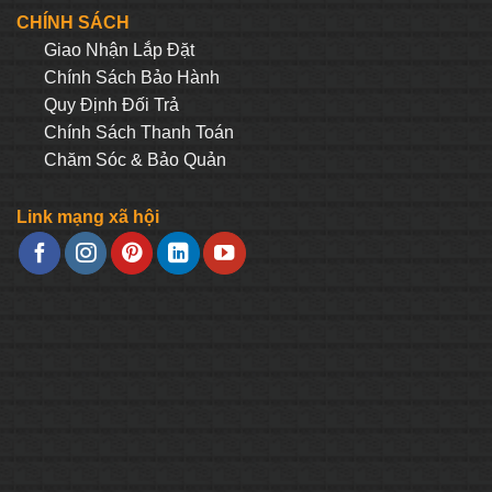
1.100.000₫.
là:
CHÍNH SÁCH
.000₫.
703.000₫.
Giao Nhận Lắp Đặt
Chính Sách Bảo Hành
Quy Định Đối Trả
Chính Sách Thanh Toán
Chăm Sóc & Bảo Quản
Link mạng xã hội