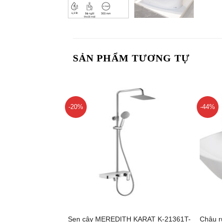
SẢN PHẨM TƯƠNG TỰ
-20%
-44%
+
+
Sen cây MEREDITH KARAT K-21361T-
Chậu r