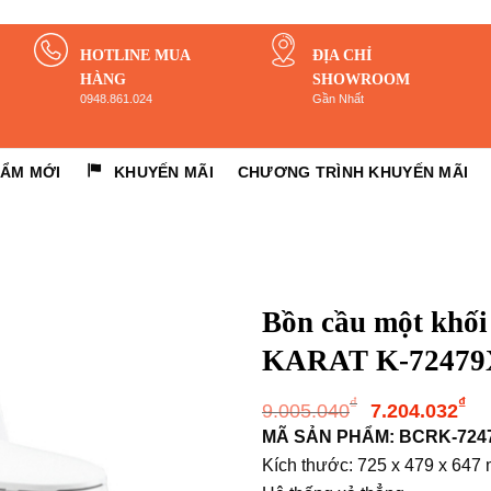
HOTLINE MUA
ĐỊA CHỈ
HÀNG
SHOWROOM
0948.861.024
Gần Nhất
HẨM MỚI
KHUYẾN MÃI
CHƯƠNG TRÌNH KHUYẾN MÃI
Bồn cầu một kh
KARAT K-7247
Giá
G
₫
₫
9.005.040
7.204.032
gốc
h
MÃ SẢN PHẨM: BCRK-724
là:
tạ
Kích thước: 725 x 479 x 647
9.005.040
là