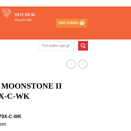
HOT DEAL
Khuyến Mãi
GIỎ HÀNG
Tìm
kiếm:
ối MOONSTONE II
9X-C-WK
iá
iện
79X-C-WK
i
 mm
₫.
: