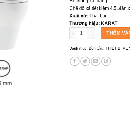
Hệ thống xả thẳng
7.
Chế độ xả tiết kiệm 4.5L/lần 
Xuất xứ:
Thái Lan
Thương hiệu: KARAT
Bồn cầu một khối MOONSTONE
THÊM VÀ
Danh mục:
Bồn Cầu
,
THIẾT BỊ VỆ 