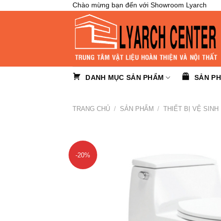
Skip
Chào mừng bạn đến với Showroom Lyarch
to
content
DANH MỤC SẢN PHẨM
SẢN P
TRANG CHỦ
/
SẢN PHẨM
/
THIẾT BỊ VỆ SINH
-20%