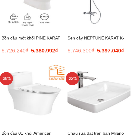
Bồn cầu một khối PINE KARAT
Sen cây NEPTUNE KARAT K-
6.726.240
₫
5.380.992
₫
6.746.300
₫
5.397.040
₫
Giá
Giá
Giá
Giá
K-99192X-S-WK
98682T-M1-CP
gốc
hiện
gốc
hiện
là:
tại
là:
tại
6.726.240₫.
là:
6.746.300₫.
là:
5.380.992₫.
5.397
-39%
-22%
Bồn cầu 01 khối American
Chậu rửa đặt trên bàn Milano