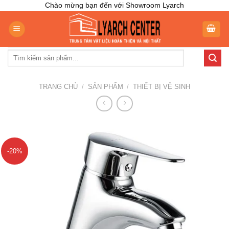
Skip
Chào mừng bạn đến với Showroom Lyarch
to
content
Tìm
kiếm:
TRANG CHỦ
/
SẢN PHẨM
/
THIẾT BỊ VỆ SINH
-20%