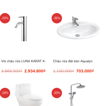
-20%
-36%
Vòi chậu rửa LUNA KARAT K-
Chậu rửa đặt bàn Aqualyn
3.668.500
₫
2.934.800
₫
1.100.000
₫
703.000
₫
Giá
Giá
Giá
Giá
15968T-M-CP
gốc
hiện
gốc
hiện
là:
tại
là:
tại
3.668.500₫.
là:
1.100.000₫.
là:
2.934.800₫.
703.000
-20%
-20%