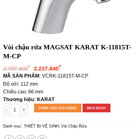
Vòi chậu rửa MAGSAT KARAT K-11815T-
M-CP
Giá
Giá
₫
₫
2.797.300
2.237.840
gốc
hiện
MÃ SẢN PHẨM:
VCRK-11815T-M-CP
là:
tại
Độ với: 112 mm
2.797.300₫.
là:
Chiều cao: 66 mm
2.237.840₫.
Thương hiệu: KARAT
Vòi chậu rửa MAGSAT KARAT K-11815T-M-CP số lượng
THÊM VÀO GIỎ HÀNG
MUA NGAY
Danh mục:
THIẾT BỊ VỆ SINH
,
Vòi Chậu Rửa