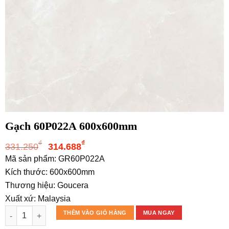
Gạch 60P022A 600x600mm
Giá
Giá
₫
₫
331.250
314.688
gốc
hiện
Mã sản phẩm: GR60P022A
là:
tại
Kích thước: 600x600mm
331.250₫.
là:
Thương hiệu: Goucera
314.688₫.
Xuất xứ: Malaysia
Gạch 60P022A 600x600mm số lượng
THÊM VÀO GIỎ HÀNG
MUA NGAY