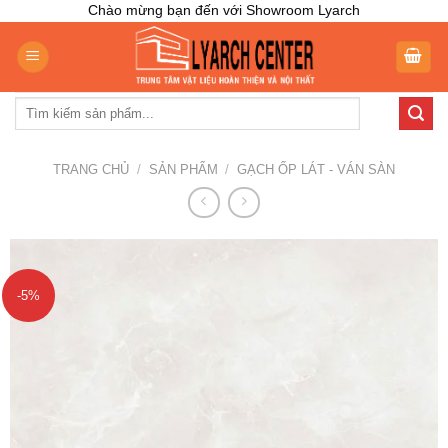
Skip
Chào mừng bạn đến với Showroom Lyarch
to
content
Tìm
kiếm:
TRANG CHỦ
/
SẢN PHẨM
/
GẠCH ỐP LÁT - VÁN SÀN
-5%