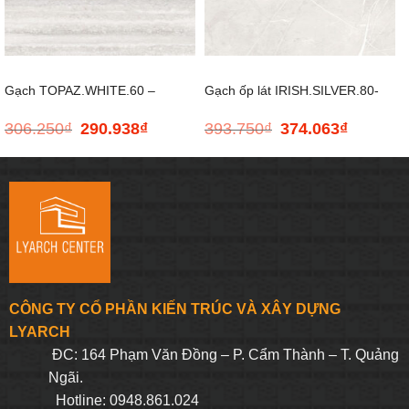
Gạch TOPAZ.WHITE.60 –
Gạch ốp lát IRISH.SILVER.80-
306.250
₫
290.938
₫
393.750
₫
374.063
₫
Giá
Giá
Giá
Giá
600*600
800*800
gốc
hiện
gốc
hiện
là:
tại
là:
tại
306.250₫.
là:
393.750₫.
là:
290.938₫.
374.063₫.
CÔNG TY CỔ PHẦN KIẾN TRÚC VÀ XÂY DỰNG
LYARCH
ĐC: 164 Phạm Văn Đồng – P. Cẩm Thành – T. Quảng
Ngãi.
Hotline: 0948.861.024