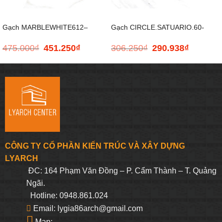
Gạch MARBLEWHITE612–
Gạch CIRCLE.SATUARIO.60-
475.000
₫
451.250
₫
306.250
₫
290.938
₫
Giá
Giá
Giá
Giá
600*1200
600x600mm
gốc
hiện
gốc
hiện
là:
tại
là:
tại
475.000₫.
là:
306.250₫.
là:
451.250₫.
290.938₫.
CÔNG TY CỔ PHẦN KIẾN TRÚC VÀ XÂY DỰNG
LYARCH
ĐC: 164 Phạm Văn Đồng – P. Cẩm Thành – T. Quảng
Ngãi.
Hotline: 0948.861.024
Email: lygia86arch@gmail.com
Map: