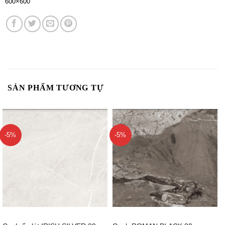
600×600
SẢN PHẨM TƯƠNG TỰ
-5%
-5%