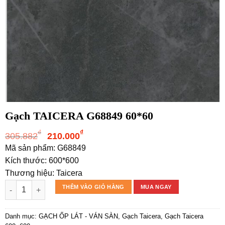
Gạch TAICERA G68849 60*60
Giá
Giá
₫
₫
305.882
210.000
gốc
hiện
Mã sản phẩm: G68849
là:
tại
Kích thước: 600*600
305.882₫.
là:
Thương hiệu: Taicera
210.000₫.
Gạch TAICERA G68849 60*60 số lượng
THÊM VÀO GIỎ HÀNG
MUA NGAY
Danh mục:
GẠCH ỐP LÁT - VÁN SÀN
,
Gạch Taicera
,
Gạch Taicera