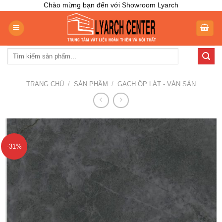
Skip
Chào mừng bạn đến với Showroom Lyarch
to
content
Tìm
kiếm:
TRANG CHỦ
/
SẢN PHẨM
/
GẠCH ỐP LÁT - VÁN SÀN
-31%