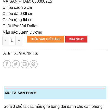
gốc
hiện
MÃ SẢN PHẨM: 650000215
là:
tại
Chiều cao
85
cm
22.950.000₫.
là:
Chiều dài
236
cm
16.065.000₫.
Chiều rộng
94
cm
Chất liệu:
Vải Dallas
Màu sắc:
Xanh Dương
SOFA 3 CHỖ ARCENT số lượng
THÊM VÀO GIỎ HÀNG
MUA NGAY
Danh mục:
Ghế
,
Nội thất
MÔ TẢ SẢN PHẨM
Sofa 3 chỗ là các mẫu ghế băng dài dành cho căn phòng