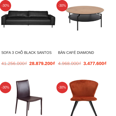
12.400.000₫.
12
-30%
-30%
SOFA 3 CHỖ BLACK SANTOS
BÀN CAFÉ DIAMOND
41.256.000
₫
28.879.200
₫
4.968.000
₫
3.477.600
₫
Giá
Giá
Giá
Giá
gốc
hiện
gốc
hiện
là:
tại
là:
tại
41.256.000₫.
là:
4.968.000₫.
là:
28.879.200₫.
3.477
-30%
-30%