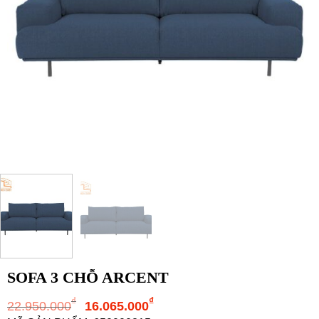
SOFA 3 CHỖ ARCENT
Giá
Giá
₫
₫
22.950.000
16.065.000