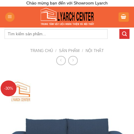
Skip
Chào mừng bạn đến với Showroom Lyarch
to
content
Tìm
kiếm:
TRANG CHỦ
/
SẢN PHẨM
/
NỘI THẤT
-30%