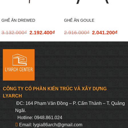
GHẾ ĂN DREWED
GHẾ ĂN GOULE
3.132.000
₫
2.192.400
₫
2.916.000
₫
2.041.200
₫
Giá
Giá
Giá
Giá
gốc
hiện
gốc
hiện
là:
tại
là:
tại
3.132.000₫.
là:
2.916.000₫.
là:
2.192.400₫.
2.041
CÔNG TY CỔ PHẦN KIẾN TRÚC VÀ XÂY DỰNG
LYARCH
ĐC: 164 Phạm Văn Đồng – P. Cẩm Thành – T. Quảng
Ngãi.
Hotline: 0948.861.024
Email: lygia86arch@gmail.com