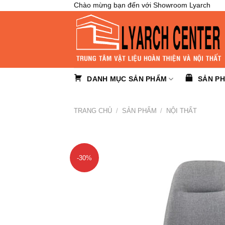
Skip
Chào mừng bạn đến với Showroom Lyarch
to
content
DANH MỤC SẢN PHẨM
SẢN P
TRANG CHỦ
/
SẢN PHẨM
/
NỘI THẤT
-30%