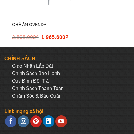
+
GHẾ ĂN OVENDA
2.808.000
₫
1.965.600
₫
Giá
Giá
gốc
hiện
là:
tại
2.808.000₫.
là:
CHÍNH SÁCH
0.200₫.
1.965.600₫.
Giao Nhận Lắp Đặt
Chính Sách Bảo Hành
Quy Định Đối Trả
Chính Sách Thanh Toán
Chăm Sóc & Bảo Quản
Link mạng xã hội