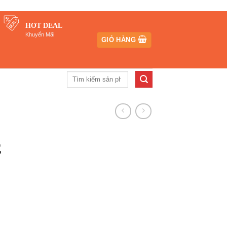
HOT DEAL
Khuyến Mãi
GIỎ HÀNG
Tìm
kiếm:
E
iá
iện
i
₫.
:
738.800₫.