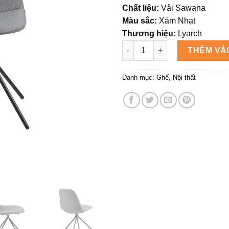
Chất liệu:
Vải Sawana
Màu sắc:
Xám Nhạt
Thương hiệu:
Lyarch
GHẾ ĂN KLONE số lượng
THÊM VÀ
Danh mục:
Ghế
,
Nội thất