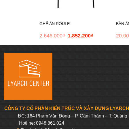
+
+
GHẾ ĂN ROULE
BÀN Ă
2.646.000
₫
1.852.200
₫
20.0
Giá
Giá
gốc
hiện
là:
tại
2.646.000₫.
là:
1.852.200₫.
CÔNG TY CỔ PHẦN KIẾN TRÚC VÀ XÂY DỰNG LYARC
ĐC: 164 Phạm Văn Đồng – P. Cẩm Thành – T. Quảng 
Hotline: 0948.861.024