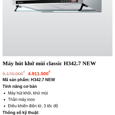
Máy hút khử mùi classic H342.7 NEW
Giá
Giá
₫
₫
5.170.000
4.911.500
gốc
hiện
Mã sản phẩm: H342.7 NEW
là:
tại
Tính năng cơ bản
5.170.000₫.
là:
Máy hút khói, khử mùi
4.911.500₫.
Thân máy inox
Điều khiển điện tử, 3 tốc độ
Thông số kỹ thuật: