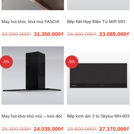
Máy hút khói, khử mùi FASCIA
Bếp Kết Hợp Điện Từ MIR 593
33.000.000
₫
31.350.000
₫
24.300.000
₫
23.085.000
₫
Giá
Giá
Giá
Gi
C-90
gốc
hiện
gốc
hi
là:
tại
là:
tại
33.000.000₫.
là:
24.300.000₫.
là:
31.350.000₫.
23
-5%
-5%
Máy hút khói khử mùi – treo độc
Bếp kính âm 3 từ Skylux MH-803
25.300.000
₫
24.035.000
₫
28.600.000
₫
27.170.000
₫
Giá
Giá
Giá
Gi
lập SLIM K-4250