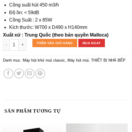
Công suất hút 450 m3/h
Độ ồn: < 59dB
Công Suất : 2 x 85W
Kích thước: W700 x D490 x H140mm
Xuất xứ : Trung Quốc (theo bản quyền Malloca)
Máy hút khử mùi classic H342.7 NEW số lượng
THÊM VÀO GIỎ HÀNG
MUA NGAY
Danh mục:
Máy hút khử mùi classic
,
Máy hút mùi
,
THIẾT BỊ NHÀ BẾP
SẢN PHẨM TƯƠNG TỰ