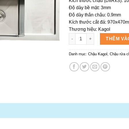
Kích thước chậu (DxRxS): 
4.
Độ dày bề mặt: 3mm
Độ dày thân chậu: 0.9mm
Kích thước cắt đá: 970x470
Thương hiệu: Kagol
Chậu rửa chén Kagol K10045 h
THÊM VÀ
Danh mục:
Chậu Kagol
,
Chậu rửa c