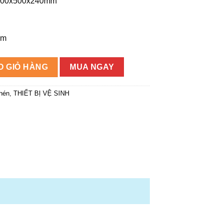
1000x500x240mm
872.000₫.
mm
ai hố có bàn chờ số lượng
O GIỎ HÀNG
MUA NGAY
hén
,
THIẾT BỊ VỆ SINH