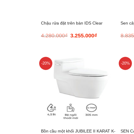
+
+
Chậu rửa đặt trên bàn IDS Clear
Sen câ
4.280.000
₫
3.255.000
₫
8.835
Giá
Giá
gốc
hiện
là:
tại
4.280.000₫.
là:
3.255.000₫.
-20%
-20%
+
+
Bồn cầu một khối JUBILEE II KARAT K-
SEN C