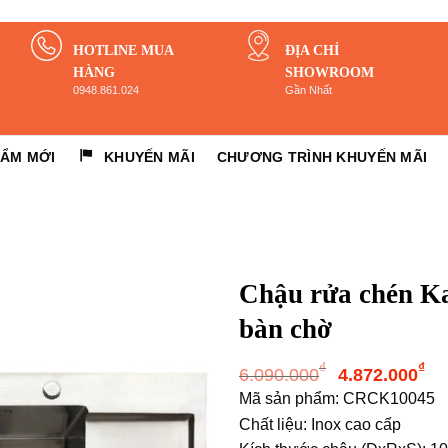
HOTLINE MUA
ĐỊA CHỈ
HÀNG
SHOWROOM
0948.861.024
Gần Nhất
HẨM MỚI
KHUYẾN MÃI
CHƯƠNG TRÌNH KHUYẾN MÃI
Chậu rửa chén Ka
bàn chờ
Giá
G
₫
₫
6.090.000
4.872.000
gốc
h
Mã sản phẩm: CRCK10045
là:
tạ
Chất liệu: Inox cao cấp
6.090.000
là