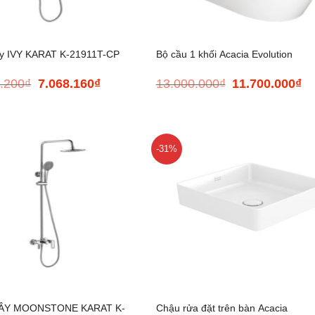
+
y IVY KARAT K-21911T-CP
Bộ cầu 1 khối Acacia Evolution
.200
₫
7.068.160
₫
13.000.000
₫
11.700.000
₫
Giá
Giá
Giá
Gi
gốc
hiện
gốc
hi
là:
tại
là:
tại
8.835.200₫.
là:
13.000.000₫.
là:
7.068.160₫.
11
-31%
+
ÂY MOONSTONE KARAT K-
Chậu rửa đặt trên bàn Acacia