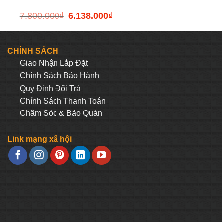
7.800.000
₫
6.138.000
₫
Giá
Giá
gốc
hiện
là:
tại
7.800.000₫.
là:
CHÍNH SÁCH
.000₫.
6.138.000₫.
Giao Nhận Lắp Đặt
Chính Sách Bảo Hành
Quy Định Đối Trả
Chính Sách Thanh Toán
Chăm Sóc & Bảo Quản
Link mạng xã hội