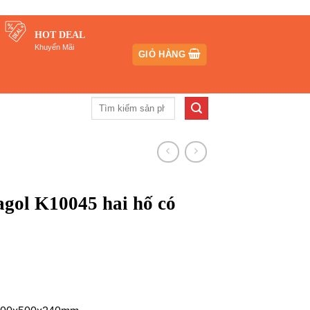
HOT DEAL
Khuyến Mãi
GIỎ HÀNG
Tìm
kiếm:
gol K10045 hai hố có
iá
iện
i
₫.
: