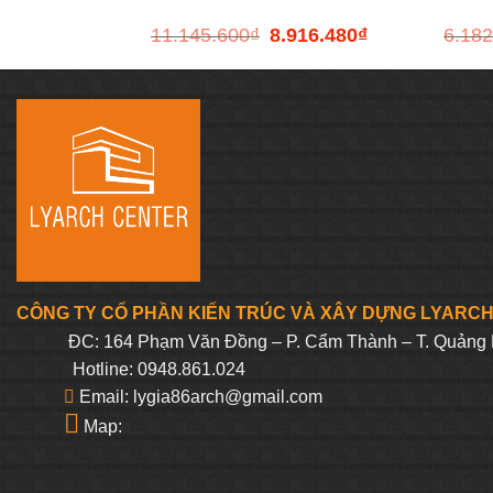
11.145.600
₫
8.916.480
₫
6.182
Giá
Giá
26065X-S-WK
21910
gốc
hiện
là:
tại
11.145.600₫.
là:
8.916.480₫.
CÔNG TY CỔ PHẦN KIẾN TRÚC VÀ XÂY DỰNG LYARC
ĐC: 164 Phạm Văn Đồng – P. Cẩm Thành – T. Quảng 
Hotline: 0948.861.024
Email: lygia86arch@gmail.com
Map: