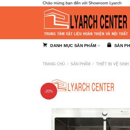
Skip
Chào mừng bạn đến với Showroom Lyarch
to
content
DANH MỤC SẢN PHẨM
SẢN P
TRANG CHỦ
/
SẢN PHẨM
/
THIẾT BỊ VỆ SINH
-20%