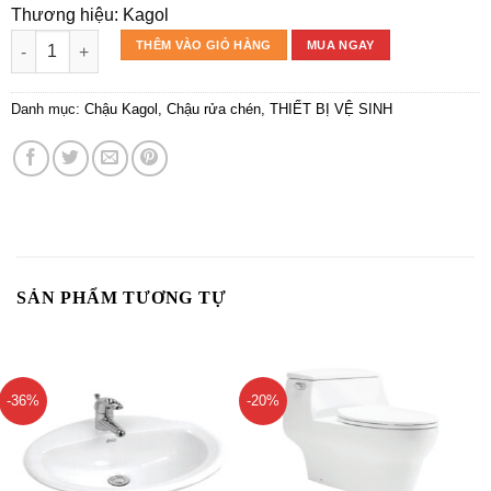
Thương hiệu: Kagol
Chậu rửa chén Kagol K10050 bàn trái 304 số lượng
THÊM VÀO GIỎ HÀNG
MUA NGAY
Danh mục:
Chậu Kagol
,
Chậu rửa chén
,
THIẾT BỊ VỆ SINH
SẢN PHẨM TƯƠNG TỰ
-36%
-20%