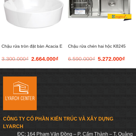
Chậu rửa tròn đặt bàn Acacia E
Chậu rửa chén hai hộc K8245
3.300.000
₫
2.664.000
₫
6.590.000
₫
5.272.000
₫
Giá
Giá
Giá
Giá
cân 304
gốc
hiện
gốc
hiện
là:
tại
là:
tại
3.300.000₫.
là:
6.590.000₫.
là:
2.664.000₫.
5.272
CÔNG TY CỔ PHẦN KIẾN TRÚC VÀ XÂY DỰNG
LYARCH
ĐC: 164 Phạm Văn Đồng – P. Cẩm Thành – T. Quảng