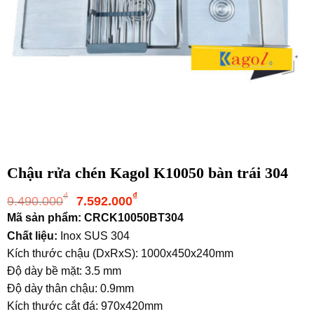
Chậu rửa chén Kagol K10050 bàn trái 304
Giá
Giá
₫
₫
9.490.000
7.592.000
gốc
hiện
Mã sản phẩm: CRCK10050BT304
là:
tại
Chất liệu:
Inox SUS 304
9.490.000₫.
là:
Kích thước chậu (DxRxS): 1000x450x240mm
7.592.000₫.
Độ dày bề mặt: 3.5 mm
Độ dày thân chậu: 0.9mm
Kích thước cắt đá: 970x420mm