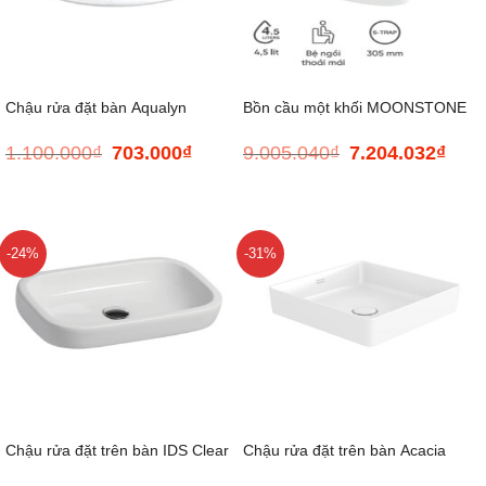
Chậu rửa đặt bàn Aqualyn
Bồn cầu một khối MOONSTONE
1.100.000
₫
703.000
₫
9.005.040
₫
7.204.032
₫
Giá
Giá
Giá
Giá
II KARAT K-72479X-C-WK
gốc
hiện
gốc
hiện
là:
tại
là:
tại
1.100.000₫.
là:
9.005.040₫.
là:
703.000₫.
7.204
-24%
-31%
Chậu rửa đặt trên bàn IDS Clear
Chậu rửa đặt trên bàn Acacia