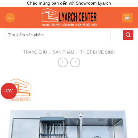
Skip
Chào mừng bạn đến với Showroom Lyarch
to
content
Tìm
kiếm:
TRANG CHỦ
/
SẢN PHẨM
/
THIẾT BỊ VỆ SINH
-20%