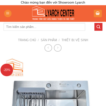
Skip
Chào mừng bạn đến với Showroom Lyarch
to
content
Tìm
kiếm:
TRANG CHỦ
/
SẢN PHẨM
/
THIẾT BỊ VỆ SINH
-20%