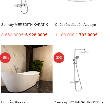
Sen cây MEREDITH KARAT K-
Chậu rửa đặt bàn Aqualyn
8.660.000
₫
6.928.000
₫
1.100.000
₫
703.000
₫
Giá
Giá
Giá
Giá
21361T-CP
gốc
hiện
gốc
hiện
là:
tại
là:
tại
8.660.000₫.
là:
1.100.000₫.
là:
6.928.000₫.
703.000
-15%
-20%
Bồn tắm thỏi vàng
Sen cây IVY KARAT K-21911T-