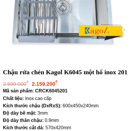
Chậu rửa chén Kagol K6045 một hố inox 201
Giá
Giá
₫
₫
2.699.000
2.159.200
gốc
hiện
Mã sản phẩm: CRCK6045201
là:
tại
Chất liệu:
Inox cao cấp
2.699.000₫.
là:
Kích thước chậu (DxRxS):
600x450x240mm
2.159.200₫.
Độ dày bề mặt:
3mm
Độ dày thân chậu:
0.9mm
Kích thước cắt đá:
570x420mm