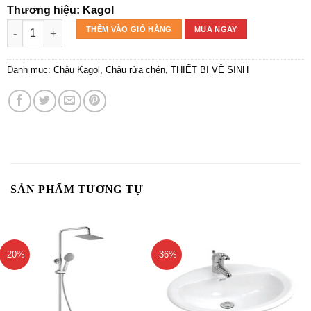
Thương hiệu: Kagol
Chậu rửa chén Kagol K6045 một hố inox 201 số lượng
THÊM VÀO GIỎ HÀNG
MUA NGAY
Danh mục:
Chậu Kagol
,
Chậu rửa chén
,
THIẾT BỊ VỆ SINH
SẢN PHẨM TƯƠNG TỰ
-20%
-36%