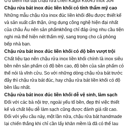
Ưu điểm nổi bật chậu rửa chén Kagol K6045 inox 304
Chậu rửa bát inox đúc liền khối có tính thẩm mỹ cao
Những mẫu chậu rửa inox đúc liền khối đều được thiết kế
và sản xuất cẩn thận, ứng dụng công nghệ hiện đại nhất
của châu Âu nên sản phẩmkhông chỉ đáp ứng nhu cầu tiện
nghi mà thể hiện nét thẩm mỹ, sang trọng cho cả phòng
bếp nhà bạn.
Chậu rửa bát inox đúc liền khối có độ bền vượt trội
Chất liệu tạo nên chậu rửa inox liền khối chính là inox siêu
bền nên sản phẩm có độ bền cao, độ bền của sản phẩm có
thể nói là vĩnh cửu. So với những dòng chậu rửa bát trước
đây thì chậu rửa bát đúc, hay chậu rửa bát liền khối có độ
bền lâu nhất.
Chậu rửa bát inox đúc liền khối dễ vệ sinh, làm sạch
Đối với các bà nội trợ, ngoài yếu tố bền, đẹp thì việc thiết
kế và chất liệu dễ làm sạch cũng được đánh giá rất cao.
Đối với yêu cầu này, một lần nữa, chậu rửa bát handmade
lại chiến thắng khi chỉ cần lấy khăn mềm là đã có thể lau