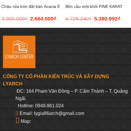
Chậu rửa tròn đặt bàn Acacia E
Bồn cầu một khối PINE KARAT
3.300.000
₫
2.664.000
₫
6.726.240
₫
5.380.992
₫
Giá
Giá
Giá
Giá
K-99192X-S-WK
gốc
hiện
gốc
hiện
là:
tại
là:
tại
3.300.000₫.
là:
6.726.240₫.
là:
2.664.000₫.
5.380
CÔNG TY CỔ PHẦN KIẾN TRÚC VÀ XÂY DỰNG
LYARCH
ĐC: 164 Phạm Văn Đồng – P. Cẩm Thành – T. Quảng
Ngãi.
Hotline: 0948.861.024
Email: lygia86arch@gmail.com
Map: