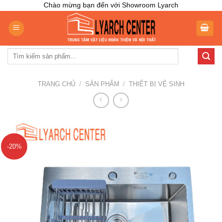
Skip
Chào mừng bạn đến với Showroom Lyarch
to
content
Tìm
kiếm:
TRANG CHỦ
/
SẢN PHẨM
/
THIẾT BỊ VỆ SINH
-20%