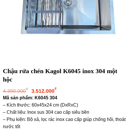
Chậu rửa chén Kagol K6045 inox 304 một
hộc
Giá
Giá
₫
₫
4.390.000
3.512.000
gốc
hiện
Mã sản phẩm: K6045 304
là:
tại
– Kích thước: 60x45x24 cm (DxRxC)
4.390.000₫.
là:
– Chất liệu: Inox sus 304 cao cấp siêu bền
3.512.000₫.
– Phụ kiện: Bộ xả, lọc rác inox cao cấp giúp chống hôi, thoát
nước tốt