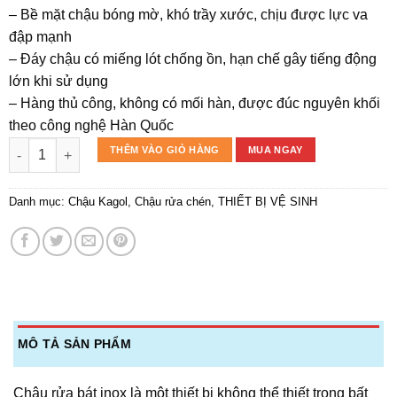
– Bề mặt chậu bóng mờ, khó trầy xước, chịu được lực va
đập mạnh
– Đáy chậu có miếng lót chống ồn, hạn chế gây tiếng động
lớn khi sử dụng
– Hàng thủ công, không có mối hàn, được đúc nguyên khối
theo công nghệ Hàn Quốc
Chậu rửa chén Kagol K6045 inox 304 một hộc số lượng
THÊM VÀO GIỎ HÀNG
MUA NGAY
Danh mục:
Chậu Kagol
,
Chậu rửa chén
,
THIẾT BỊ VỆ SINH
MÔ TẢ SẢN PHẨM
Chậu rửa bát inox là một thiết bị không thể thiết trong bất