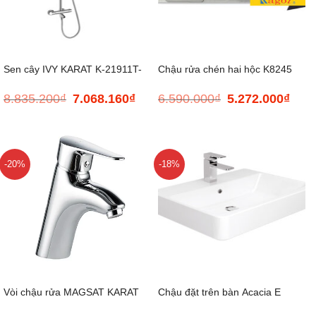
Sen cây IVY KARAT K-21911T-
Chậu rửa chén hai hộc K8245
8.835.200
₫
7.068.160
₫
6.590.000
₫
5.272.000
₫
Giá
Giá
Giá
Giá
CP
cân 304
gốc
hiện
gốc
hiện
là:
tại
là:
tại
8.835.200₫.
là:
6.590.000₫.
là:
7.068.160₫.
5.272
-20%
-18%
Vòi chậu rửa MAGSAT KARAT
Chậu đặt trên bàn Acacia E