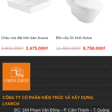
Chậu rửa đặt trên bàn Acacia
Bồn cầu 01 khối Active
3.600.000
₫
2.475.000
₫
11.400.000
₫
8.758.000
₫
Giá
Giá
Giá
Giá
SupaSleek
gốc
hiện
gốc
hiện
là:
tại
là:
tại
3.600.000₫.
là:
11.400.000₫.
là:
2.475.000₫.
8.75
CÔNG TY CỔ PHẦN KIẾN TRÚC VÀ XÂY DỰNG
LYARCH
ĐC: 164 Phạm Văn Đồng – P. Cẩm Thành – T. Quảng