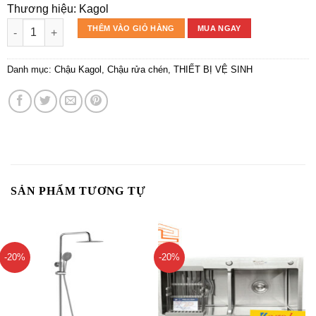
Thương hiệu: Kagol
Chậu rửa chén Kagol K12050 Inox 304 số lượng
THÊM VÀO GIỎ HÀNG
MUA NGAY
Danh mục:
Chậu Kagol
,
Chậu rửa chén
,
THIẾT BỊ VỆ SINH
SẢN PHẨM TƯƠNG TỰ
-20%
-20%