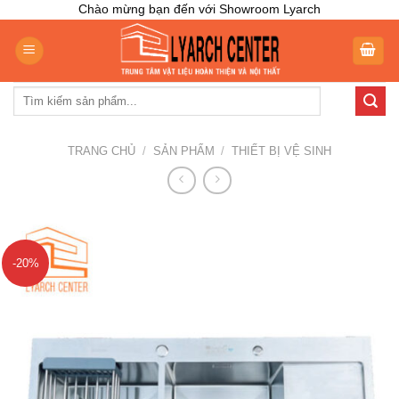
Skip
Chào mừng bạn đến với Showroom Lyarch
to
content
Tìm
kiếm:
TRANG CHỦ
/
SẢN PHẨM
/
THIẾT BỊ VỆ SINH
-20%