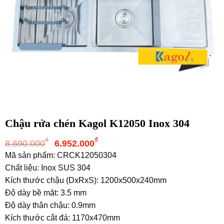
Chậu rửa chén Kagol K12050 Inox 304
Giá
Giá
₫
₫
8.690.000
6.952.000
gốc
hiện
Mã sản phẩm: CRCK12050304
là:
tại
Chất liệu: Inox SUS 304
8.690.000₫.
là:
Kích thước chậu (DxRxS): 1200x500x240mm
6.952.000₫.
Độ dày bề mặt: 3.5 mm
Độ dày thân chậu: 0.9mm
Kích thước cắt đá: 1170x470mm