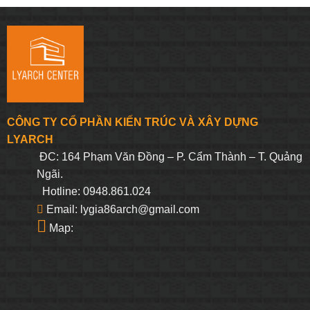
là:
tại
là:
tại
393.750₫.
là:
306.250₫.
là:
374.063₫.
290.938₫.
CÔNG TY CỔ PHẦN KIẾN TRÚC VÀ XÂY DỰNG
LYARCH
ĐC: 164 Phạm Văn Đồng – P. Cẩm Thành – T. Quảng
Ngãi.
Hotline: 0948.861.024
Email: lygia86arch@gmail.com
Map: