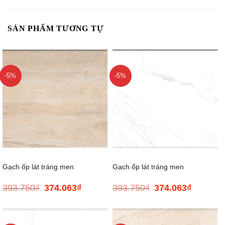
SẢN PHẨM TƯƠNG TỰ
-5%
-5%
Gạch ốp lát tráng men
Gạch ốp lát tráng men
393.750
₫
374.063
₫
393.750
₫
374.063
₫
Giá
Giá
Giá
Giá
ONICHITTA.BEIGE.80 –
CIRCLE.SATUARIO.80 –
gốc
hiện
gốc
hiện
là:
tại
là:
tại
393.750₫.
là:
393.750₫.
là:
800*800
800*800