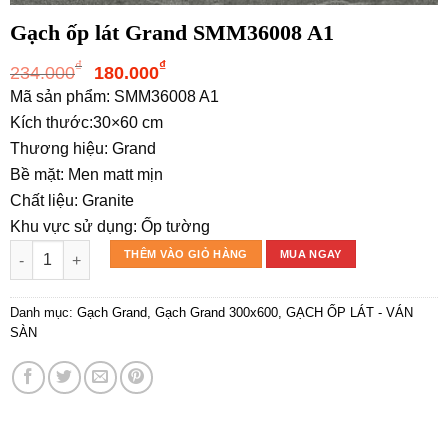
Gạch ốp lát Grand SMM36008 A1
Giá
Giá
₫
₫
234.000
180.000
gốc
hiện
Mã sản phẩm: SMM36008 A1
là:
tại
Kích thước:30×60 cm
234.000₫.
là:
Thương hiệu: Grand
180.000₫.
Bề mặt: Men matt mịn
Chất liệu: Granite
Khu vực sử dụng: Ốp tường
Gạch ốp lát Grand SMM36008 A1 số lượng
THÊM VÀO GIỎ HÀNG
MUA NGAY
Danh mục:
Gạch Grand
,
Gạch Grand 300x600
,
GẠCH ỐP LÁT - VÁN
SÀN