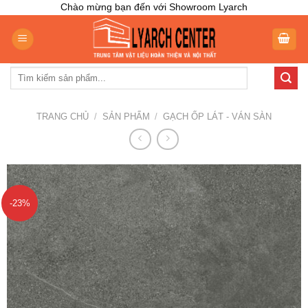
Skip
Chào mừng bạn đến với Showroom Lyarch
to
content
Tìm
kiếm:
TRANG CHỦ
/
SẢN PHẨM
/
GẠCH ỐP LÁT - VÁN SÀN
-23%