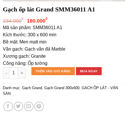
Gạch ốp lát Grand SMM36011 A1
Giá
Giá
₫
₫
234.000
180.000
gốc
hiện
Mã sản phẩm: SMM36011 A1
là:
tại
Kích thước: 300 x 600 mm
234.000₫.
là:
Bề mặt: Men matt mịn
180.000₫.
Vân gạch: Gạch vân đá Marble
Xương gạch: Granite
Công năng: Ốp tường
Gạch ốp lát Grand SMM36011 A1 số lượng
THÊM VÀO GIỎ HÀNG
MUA NGAY
Danh mục:
Gạch Grand
,
Gạch Grand 300x600
,
GẠCH ỐP LÁT - VÁN
SÀN