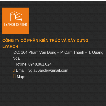
là:
tại
là:
tại
393.750₫.
là:
331.250₫.
là:
374.063₫.
314.688₫.
CÔNG TY CỔ PHẦN KIẾN TRÚC VÀ XÂY DỰNG
LYARCH
ĐC: 164 Phạm Văn Đồng – P. Cẩm Thành – T. Quảng
Ngãi.
Hotline: 0948.861.024
Email: lygia86arch@gmail.com
Map: