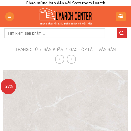
Skip
Chào mừng bạn đến với Showroom Lyarch
to
content
Tìm
kiếm:
TRANG CHỦ
/
SẢN PHẨM
/
GẠCH ỐP LÁT - VÁN SÀN
-23%