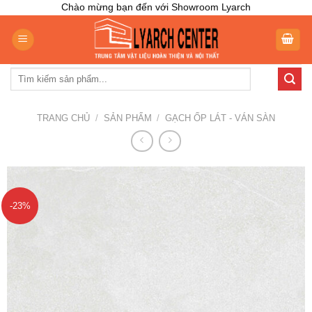
Skip
Chào mừng bạn đến với Showroom Lyarch
to
content
Tìm
kiếm:
TRANG CHỦ
/
SẢN PHẨM
/
GẠCH ỐP LÁT - VÁN SÀN
-23%