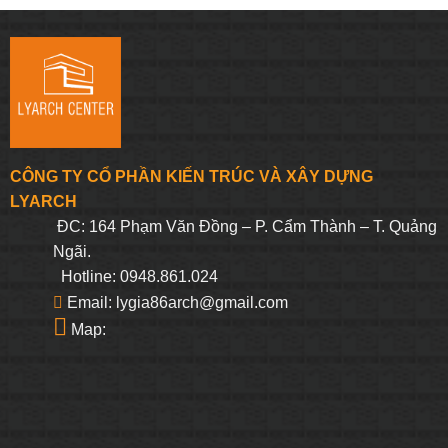
là:
tại
là:
tại
306.250₫.
là:
393.750₫.
là:
800*800
290.938₫.
374.063₫.
CÔNG TY CỔ PHẦN KIẾN TRÚC VÀ XÂY DỰNG
LYARCH
ĐC: 164 Phạm Văn Đồng – P. Cẩm Thành – T. Quảng
Ngãi.
Hotline: 0948.861.024
Email: lygia86arch@gmail.com
Map: