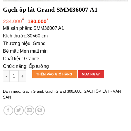
Gạch ốp lát Grand SMM36007 A1
Giá
Giá
₫
₫
234.000
180.000
gốc
hiện
Mã sản phẩm: SMM36007 A1
là:
tại
Kích thước:30×60 cm
234.000₫.
là:
Thương hiệu: Grand
180.000₫.
Bề mặt: Men matt mịn
Chất liệu: Granite
Chức năng: Ốp tường
Gạch ốp lát Grand SMM36007 A1 số lượng
THÊM VÀO GIỎ HÀNG
MUA NGAY
Danh mục:
Gạch Grand
,
Gạch Grand 300x600
,
GẠCH ỐP LÁT - VÁN
SÀN